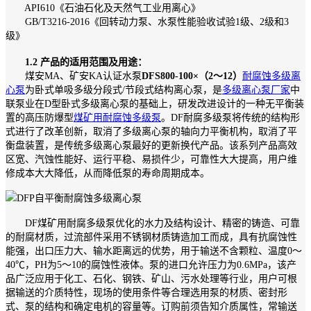
API610《石油石化及天然气工业用离心》
GB/T3216-2016《回转动力泵、水泵性能验收试验1级、2级和3
级》
1.2 产品的适用范围及用途：
煤安MA、矿安KA认证水泵
DFS800-100×（2～12）
耐腐蚀多级离
心泵
为卧式单吸多级分段式/节段式结构离心泵，是
多级离心泵厂家
中
联泵业在D型卧式多级离心泵的基础上，研发改进设计的一种无平衡装
置的高压防爆型
煤矿用耐腐蚀多级泵
。DF耐腐多级泵将传统的结构形
式进行了改革创新，取消了多级离心泵的轴向力平衡机构，取消了平
衡盘装置，是传统多级离心泵最好的更新换代产品。该系列产品高效
区宽、汽蚀性能好、运行平稳、易损件少，可靠性大大提高，用户维
修成本大大降低，从而降低泵的寿命周期成本。
DF煤矿用耐腐多级泵优化的水力及结构设计、精密的铸造、可靠
的耐腐材质，过流部件采用不锈钢材质铸造加工而成，具有抗腐蚀性
能强，出口压力大、输水距离远的优势，用于输送不含颗粒、温度0～
40℃，PH为5～10的腐蚀性液体。泵的进口允许压力为0.6MPa，该产
品广泛应用于化工、石化、钢铁、矿山、污水处理等行业，用户可根
据输送的介质特性，现场的使用条件等合理选用泵的材质、密封形
式、泵的结构和确定电机的容量等。订购前须告知介质属性，常输送