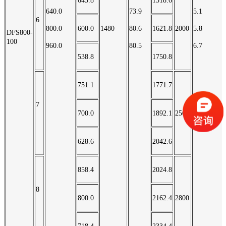
643.8
1518.6
640.0
73.9
5.1
6
800.0
600.0
1480
80.6
1621.8
2000
5.8
DFS800-
100
960.0
80.5
6.7
538.8
1750.8
751.1
1771.7
7
700.0
1892.1
2500
628.6
2042.6
858.4
2024.8
8
800.0
2162.4
2800