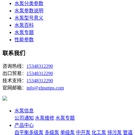
水泵分类参数
水泵参数说明
水泵型号意义
水泵百科
水泵专题
性能参数
联系我们
咨询热线：
15348312290
出口贸易：
15348312290
技术支持：
15348312290
官网邮箱：
info@zlpumps.com
水泵信息
公司通知
水泵维修
水泵专题
产品中心
自平衡多级泵
多级泵
单级泵
中开泵
化工泵
排污泵
管道