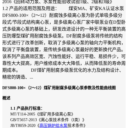
2016《回转动力泵、水泵性能验收试验1级、2级和3级》
1.2 产品的适用范围及用途： 煤安MA、矿安KA认证水泵
DFS800-100×（2～12）耐腐蚀多级离心泵为卧式单吸多级分
段式/节段式结构离心泵，是多级离心泵厂家中联泵业在D型卧
式多级离心泵的基础上，研发改进设计的一种无平衡装置的高
压防爆型煤矿用耐腐蚀多级泵。DF耐腐多级泵将传统的结构
形式进行了改革创新，取消了多级离心泵的轴向力平衡机构，
取消了平衡盘装置，是传统多级离心泵最好的更新换代产品。
该系列产品高效区宽、汽蚀性能好、运行平稳、易损件少，可
靠性大大提高，用户维修成本大大降低，从而降低泵的寿命周
期成本。 DF煤矿用耐腐多级泵优化的水力及结构设计、
精密的铸造、...
DFS800-100×（2～12）煤矿用耐腐多级离心泵参数及性能曲线图
概述
1.1 产品执行标准：
MT/T114-2005《煤矿用多级离心泵》
GB/T5657-2013《离心泵技术条件（I类）》
JB/T8059-2020《
高压锅炉给水泵
技术条件》