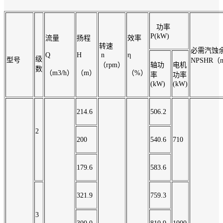
功率
P(kW)
流量
扬程
效率
转速
必需汽蚀
Q
H
n
η
级
型号
NPSHR（
（rpm）
轴功
电机
数
（m3/h）
（m）
（%）
率
功率
(kW)
(kW)
214.6
506.2
2
200
540.6
710
179.6
583.6
321.9
759.3
3