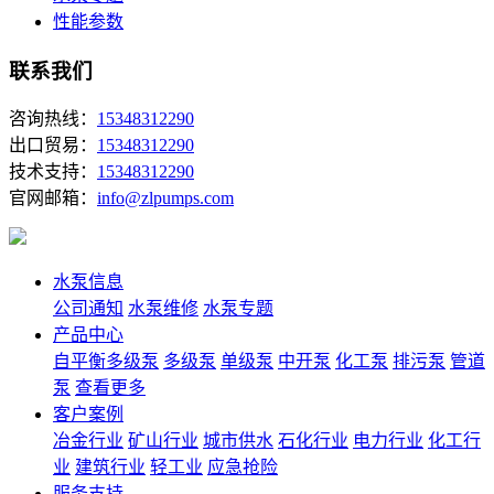
性能参数
联系我们
咨询热线：
15348312290
出口贸易：
15348312290
技术支持：
15348312290
官网邮箱：
info@zlpumps.com
水泵信息
公司通知
水泵维修
水泵专题
产品中心
自平衡多级泵
多级泵
单级泵
中开泵
化工泵
排污泵
管道
泵
查看更多
客户案例
冶金行业
矿山行业
城市供水
石化行业
电力行业
化工行
业
建筑行业
轻工业
应急抢险
服务支持