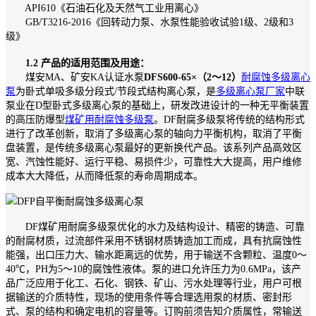
API610《石油石化及天然气工业用离心》
GB/T3216-2016《回转动力泵、水泵性能验收试验1级、2级和3
级》
1.2 产品的适用范围及用途：
煤安MA、矿安KA认证水泵
DFS600-65×（2～12）
耐腐蚀多级离心
泵
为卧式单吸多级分段式/节段式结构离心泵，是
多级离心泵厂家
中联
泵业在D型卧式多级离心泵的基础上，研发改进设计的一种无平衡装置
的高压防爆型
煤矿用耐腐蚀多级泵
。DF耐腐多级泵将传统的结构形式
进行了改革创新，取消了多级离心泵的轴向力平衡机构，取消了平衡
盘装置，是传统多级离心泵最好的更新换代产品。该系列产品高效区
宽、汽蚀性能好、运行平稳、易损件少，可靠性大大提高，用户维修
成本大大降低，从而降低泵的寿命周期成本。
DF煤矿用耐腐多级泵优化的水力及结构设计、精密的铸造、可靠
的耐腐材质，过流部件采用不锈钢材质铸造加工而成，具有抗腐蚀性
能强，出口压力大、输水距离远的优势，用于输送不含颗粒、温度0～
40℃，PH为5～10的腐蚀性液体。泵的进口允许压力为0.6MPa，该产
品广泛应用于化工、石化、钢铁、矿山、污水处理等行业，用户可根
据输送的介质特性，现场的使用条件等合理选用泵的材质、密封形
式、泵的结构和确定电机的容量等。订购前须告知介质属性，常输送