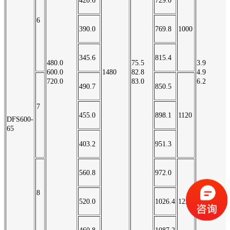
420.6
729.0
6
390.0
769.8
1000
345.6
815.4
480.0
75.5
3.9
600.0
1480
82.8
4.9
720.0
83.0
6.2
490.7
850.5
7
455.0
898.1
1120
DFS600-
65
403.2
951.3
560.8
972.0
8
520.0
1026.4
1250