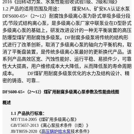
2016《回转动力泵、水泵性能验收试验1级、2级和3级》
1.2 产品的适用范围及用途： 煤安MA、矿安KA认证水泵
DFS600-65×（2～12）耐腐蚀多级离心泵为卧式单吸多级分段
式/节段式结构离心泵，是多级离心泵厂家中联泵业在D型卧式
多级离心泵的基础上，研发改进设计的一种无平衡装置的高压
防爆型煤矿用耐腐蚀多级泵。DF耐腐多级泵将传统的结构形
式进行了改革创新，取消了多级离心泵的轴向力平衡机构，取
消了平衡盘装置，是传统多级离心泵最好的更新换代产品。该
系列产品高效区宽、汽蚀性能好、运行平稳、易损件少，可靠
性大大提高，用户维修成本大大降低，从而降低泵的寿命周期
成本。 DF煤矿用耐腐多级泵优化的水力及结构设计、精
密的铸造、可靠...
DFS600-65×（2～12）煤矿用耐腐多级离心泵参数及性能曲线图
概述
1.1 产品执行标准：
MT/T114-2005《煤矿用多级离心泵》
GB/T5657-2013《离心泵技术条件（I类）》
JB/T8059-2020《
高压锅炉给水泵
技术条件》