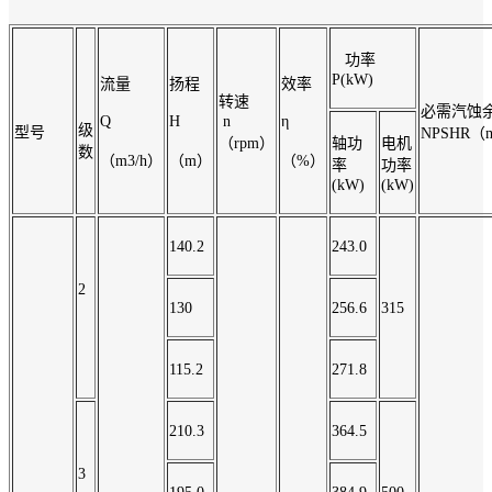
功率
P(kW)
流量
扬程
效率
转速
必需汽蚀
Q
H
n
η
级
型号
NPSHR（
（rpm）
轴功
电机
数
（m3/h）
（m）
（%）
率
功率
(kW)
(kW)
140.2
243.0
2
130
256.6
315
115.2
271.8
210.3
364.5
3