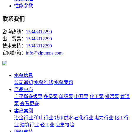
性能参数
联系我们
咨询热线：
15348312290
出口贸易：
15348312290
技术支持：
15348312290
官网邮箱：
info@zlpumps.com
水泵信息
公司通知
水泵维修
水泵专题
产品中心
自平衡多级泵
多级泵
单级泵
中开泵
化工泵
排污泵
管道
泵
查看更多
客户案例
冶金行业
矿山行业
城市供水
石化行业
电力行业
化工行
业
建筑行业
轻工业
应急抢险
服务支持