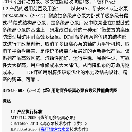
2016《回转动力泵、水泵性能验收试验1级、2级和3级》
1.2 产品的适用范围及用途： 煤安MA、矿安KA认证水泵
DFS450-60×（2～12）耐腐蚀多级离心泵为卧式单吸多级分段
式/节段式结构离心泵，是多级离心泵厂家中联泵业在D型卧式
多级离心泵的基础上，研发改进设计的一种无平衡装置的高压
防爆型煤矿用耐腐蚀多级泵。DF耐腐多级泵将传统的结构形
式进行了改革创新，取消了多级离心泵的轴向力平衡机构，取
消了平衡盘装置，是传统多级离心泵最好的更新换代产品。该
系列产品高效区宽、汽蚀性能好、运行平稳、易损件少，可靠
性大大提高，用户维修成本大大降低，从而降低泵的寿命周期
成本。 DF煤矿用耐腐多级泵优化的水力及结构设计、精
密的铸造、可靠...
DFS450-60×（2～12）煤矿用耐腐多级离心泵参数及性能曲线图
概述
1.1 产品执行标准：
MT/T114-2005《煤矿用多级离心泵》
GB/T5657-2013《离心泵技术条件（I类）》
JB/T8059-2020《
高压锅炉给水泵
技术条件》