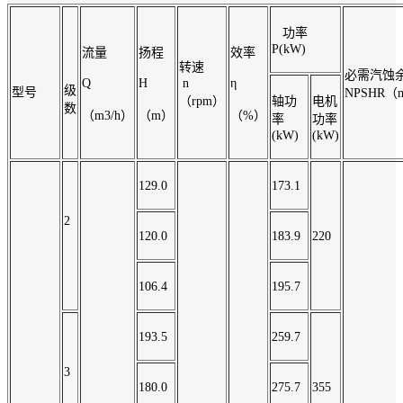
功率
P(kW)
流量
扬程
效率
转速
必需汽蚀
Q
H
n
η
级
型号
NPSHR（
（rpm）
轴功
电机
数
（m3/h）
（m）
（%）
率
功率
(kW)
(kW)
129.0
173.1
2
120.0
183.9
220
106.4
195.7
193.5
259.7
3
180.0
275.7
355