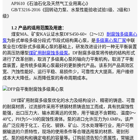
API610《石油石化及天然气工业用离心》
GB/T3216-2016《回转动力泵、水泵性能验收试验1级、2级和3
级》
1.2 产品的适用范围及用途：
煤安MA、矿安KA认证水泵DFS450-60×（2～12）
耐腐蚀多级离心
泵
为卧式单吸多级分段式/节段式结构离心泵，是
多级离心泵厂家
中联
泵业在D型卧式多级离心泵的基础上，研发改进设计的一种无平衡装置
的高压防爆型
煤矿用耐腐蚀多级泵
。DF耐腐多级泵将传统的结构形式
进行了改革创新，取消了多级离心泵的轴向力平衡机构，取消了平衡
盘装置，是传统多级离心泵最好的更新换代产品。该系列产品高效区
宽、汽蚀性能好、运行平稳、易损件少，可靠性大大提高，用户维修
成本大大降低，从而降低泵的寿命周期成本。
DF煤矿用耐腐多级泵优化的水力及结构设计、精密的铸造、可靠
的耐腐材质，过流部件采用不锈钢材质铸造加工而成，具有抗腐蚀性
能强，出口压力大、输水距离远的优势，用于输送不含颗粒、温度0～
40℃，PH为5～10的腐蚀性液体。泵的进口允许压力为0.6MPa，该产
品广泛应用于化工、石化、钢铁、矿山、污水处理等行业，用户可根
据输送的介质特性，现场的使用条件等合理选用泵的材质、密封形
式、泵的结构和确定电机的容量等。订购前须告知介质属性，常输送