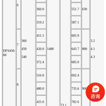
6
360.0
551.7
630
319.2
587.1
451.5
605.9
360
3.2
7
450
420.0
1480
643.7
800
4.1
DFS450-
60
540
4.3
372.4
685.0
516.0
692.4
8
480.0
735.6
900
425.6
782.6
73.1