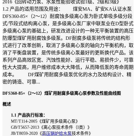
2016《回转动力泵、水泵性能验收试验1级、2级和3级》
1.2 产品的适用范围及用途： 煤安MA、矿安KA认证水泵
DFS360-85×（2～12）耐腐蚀多级离心泵为卧式单吸多级分段
式/节段式结构离心泵，是多级离心泵厂家中联泵业在D型卧式
多级离心泵的基础上，研发改进设计的一种无平衡装置的高压
防爆型煤矿用耐腐蚀多级泵。DF耐腐多级泵将传统的结构形
式进行了改革创新，取消了多级离心泵的轴向力平衡机构，取
消了平衡盘装置，是传统多级离心泵最好的更新换代产品。该
系列产品高效区宽、汽蚀性能好、运行平稳、易损件少，可靠
性大大提高，用户维修成本大大降低，从而降低泵的寿命周期
成本。 DF煤矿用耐腐多级泵优化的水力及结构设计、精
密的铸造、可靠...
DFS360-85×（2～12）煤矿用耐腐多级离心泵参数及性能曲线图
概述
1.1 产品执行标准：
MT/T114-2005《煤矿用多级离心泵》
GB/T5657-2013《离心泵技术条件（I类）》
JB/T8059-2020《
高压锅炉给水泵
技术条件》