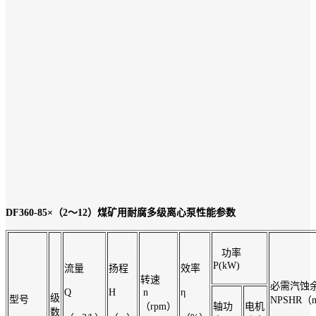
DF360-85×（2～12）煤矿用耐腐多级离心泵性能参数
功率
P(kW)
流量
扬程
效率
转速
必需汽蚀
Q
H
n
η
级
型号
NPSHR（
（rpm）
轴功
电机
数