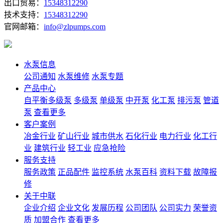
出口贸易：
15348312290
技术支持：
15348312290
官网邮箱：
info@zlpumps.com
水泵信息
公司通知
水泵维修
水泵专题
产品中心
自平衡多级泵
多级泵
单级泵
中开泵
化工泵
排污泵
管道
泵
查看更多
客户案例
冶金行业
矿山行业
城市供水
石化行业
电力行业
化工行
业
建筑行业
轻工业
应急抢险
服务支持
服务政策
正品配件
监控系统
水泵百科
资料下载
故障报
修
关于中联
企业介绍
企业文化
发展历程
公司团队
公司实力
荣誉资
质
加盟合作
查看更多