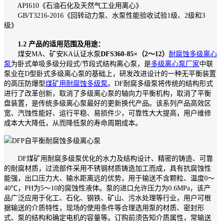
API610《石油石化及天然气工业用离心》
GB/T3216-2016《回转动力泵、水泵性能验收试验1级、2级和3
级》
1.2 产品的适用范围及用途：
煤安MA、矿安KA认证水泵
DFS360-85×（2～12）
耐腐蚀多级离心
泵
为卧式单吸多级分段式/节段式结构离心泵，是
多级离心泵厂家
中联
泵业在D型卧式多级离心泵的基础上，研发改进设计的一种无平衡装置
的高压防爆型
煤矿用耐腐蚀多级泵
。DF耐腐多级泵将传统的结构形式
进行了改革创新，取消了多级离心泵的轴向力平衡机构，取消了平衡
盘装置，是传统多级离心泵最好的更新换代产品。该系列产品高效区
宽、汽蚀性能好、运行平稳、易损件少，可靠性大大提高，用户维修
成本大大降低，从而降低泵的寿命周期成本。
DF煤矿用耐腐多级泵优化的水力及结构设计、精密的铸造、可靠
的耐腐材质，过流部件采用不锈钢材质铸造加工而成，具有抗腐蚀性
能强，出口压力大、输水距离远的优势，用于输送不含颗粒、温度0～
40℃，PH为5～10的腐蚀性液体。泵的进口允许压力为0.6MPa，该产
品广泛应用于化工、石化、钢铁、矿山、污水处理等行业，用户可根
据输送的介质特性，现场的使用条件等合理选用泵的材质、密封形
式、泵的结构和确定电机的容量等。订购前须告知介质属性，常输送