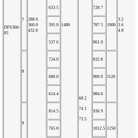
633.5
728.7
288.0
3.2
7
360.0
595.0
1480
787 5
1000
3.6
DFS360-
432.0
4.8
85
537 6
861.0
724.0
832.8
8
680.0
900.0
1120
614.4
984.0
68.2
74.1
814.5
936.9
73.5
9
765.0
1012.5
1250