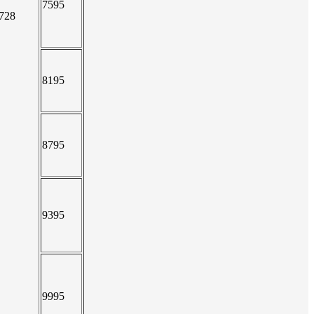
7595
728
8195
8795
9395
9995