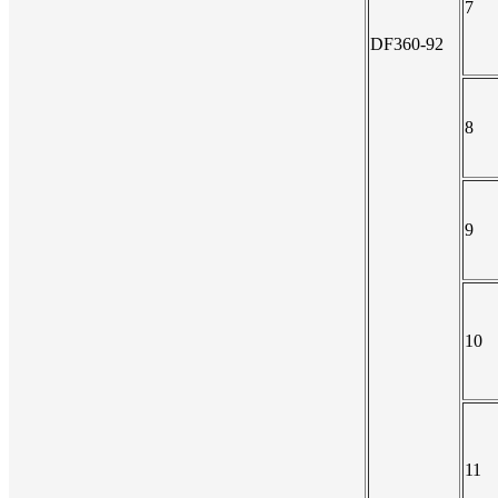
7
DF360-92
8
9
10
11