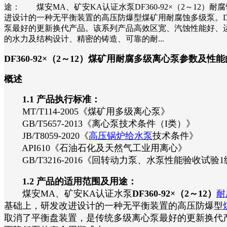
途： 煤安MA、矿安KA认证水泵DF360-92×（2～1
进设计的一种无平衡装置的高压防爆型煤矿用耐腐蚀多级泵。
泵最好的更新换代产品。该系列产品高效区宽、汽蚀性能好、
的水力及结构设计、精密的铸造、可靠的耐...
DF360-92×（2～12）煤矿用耐腐多级离心泵参数及性
概述
1.1 产品执行标准：
MT/T114-2005《煤矿用多级离心泵》
GB/T5657-2013《离心泵技术条件（I类）》
JB/T8059-2020《
高压锅炉给水泵
技术条件》
API610《石油石化及天然气工业用离心》
GB/T3216-2016《回转动力泵、水泵性能验收试验1
1.2 产品的适用范围及用途：
煤安MA、矿安KA认证水泵
DF360-92×（2～12）
耐
基础上，研发改进设计的一种无平衡装置的高压防爆型
取消了平衡盘装置，是传统多级离心泵最好的更新换代