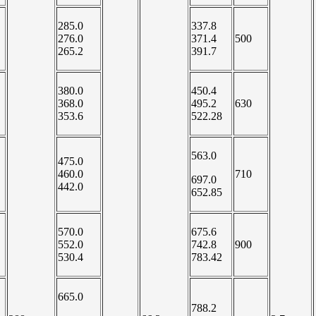
285.0
337.8
276.0
371.4
500
265.2
391.7
380.0
450.4
368.0
495.2
630
353.6
522.28
563.0
475.0
460.0
710
697.0
442.0
652.85
570.0
675.6
552.0
742.8
900
530.4
783.42
665.0
788.2