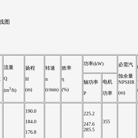
线图
功率(kW)
必需汽
流量
扬程
转速
效率
蚀余量
数
Q
H
n
η
电机
轴功率
NPSHR
3
(m)
(r/min)
(%)
(m
/h)
(m)
P
功率
190.0
225.2
184.0
355
247.6
285.5
176.8