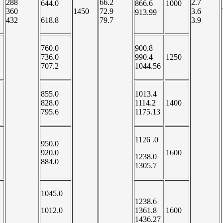
288
66.2
2.7
644.0
866.6
1000
360
1450
72.9
3.6
913.99
432
618.8
79.7
3.9
760.0
900.8
736.0
990.4
1250
707.2
1044.56
855.0
1013.4
828.0
1114.2
1400
795.6
1175.13
1126 .0
950.0
920.0
1600
1238.0
884.0
1305.7
1045.0
1238.6
1012.0
1361.8
1600
1436.27