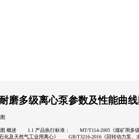
）煤矿用耐磨多级离心泵参数及性能曲
线图
线图 概述 1.1 产品执行标准： MT/T114-2005《煤矿用
《石油石化及天然气工业用离心》 GB/T3216-2016《回转动