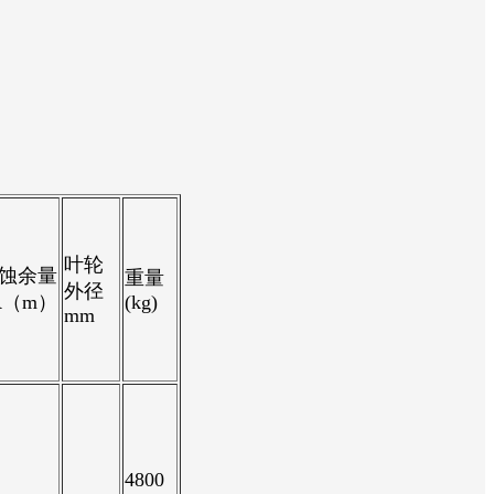
叶轮
蚀余量
重量
外径
R（m）
(kg)
mm
4800