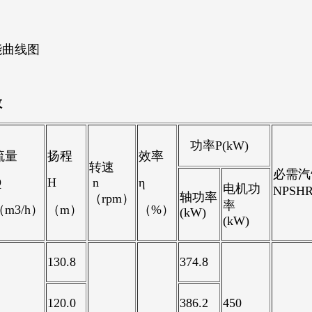
能曲线图
数
功率P(kW)
流量
扬程
效率
转速
必需汽
Q
H
n
η
电机功
NPSH
轴功率
（rpm）
率
（m3/h）
（m）
（%）
(kW)
(kW)
130.8
374.8
120.0
386.2
450