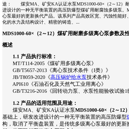
途： 煤安MA、矿安KA认证水泵MDS1000-60×（2
进设计的一种无平衡装置的高压防爆型煤矿用耐腐蚀多级泵。
心泵最好的更新换代产品。该系列产品高效区宽、汽蚀性能好
化的水力及结构设计、精密的铸造、...
MDS1000-60×（2～12）煤矿用耐磨多级离心泵参数
概述
1.1 产品执行标准：
MT/T114-2005《煤矿用多级离心泵》
GB/T5657-2013《离心泵技术条件（I类）》
JB/T8059-2020《
高压锅炉给水泵
技术条件》
API610《石油石化及天然气工业用离心》
GB/T3216-2016《回转动力泵、水泵性能验收试验1
1.2 产品的适用范围及用途：
煤安MA、矿安KA认证水泵
MDS1000-60×（2～12
基础上，研发改进设计的一种无平衡装置的高压防爆型
构，取消了平衡盘装置，是传统多级离心泵最好的更新