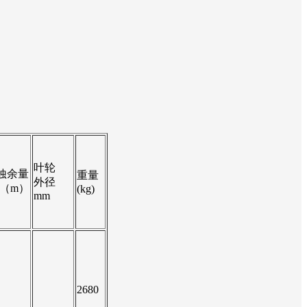
叶轮
蚀余量
重量
外径
R（m）
(kg)
mm
2680