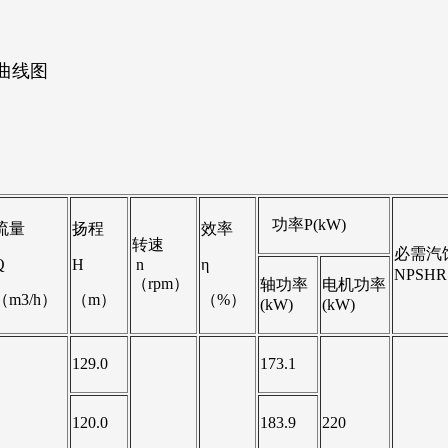
曲线图
功率P(kW)
流量
扬程
效率
转速
必需汽
Q
H
n
η
NPSH
（rpm）
轴功率
电机功率
（m3/h）
（m）
（%）
(kW)
(kW)
129.0
173.1
120.0
183.9
220