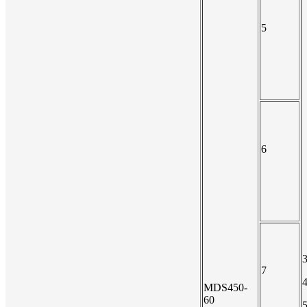
5
6
7
MDS450-
60