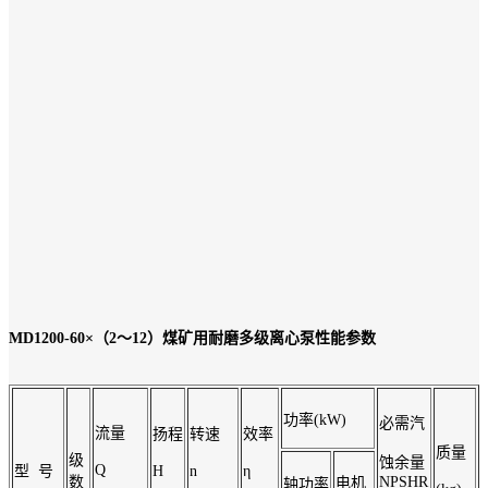
MD1200-60×（2～12）
煤矿用耐磨多级离心泵性能参数
功率(kW)
必需汽
流量
扬程
转速
效率
质量
级
蚀余量
Q
型 号
H
n
η
数
NPSHR
电机
轴功率