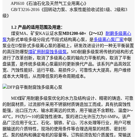
API610《石油石化及天然气工业用离心》
GB/T3216-2016《回转动力泵、水泵性能验收试验1级、2级和3
级》
1.2 产品的适用范围及用途：
煤安MA、矿安KA认证水泵
MD1200-60×（2～12）
耐磨多级离心
泵
为卧式单吸多级分段式/节段式结构离心泵，是
多级离心泵厂家
中联
泵业在D型卧式多级离心泵的基础上，研发改进设计的一种无平衡装置
的高压防爆型
煤矿用耐腐蚀多级泵
。MD耐磨多级泵将传统的结构形式
进行了改革创新，取消了多级离心泵的轴向力平衡机构，取消了平衡
盘装置，是传统多级离心泵最好的更新换代产品。该系列产品高效区
宽、汽蚀性能好、运行平稳、易损件少，可靠性大大提高，用户维修
成本大大降低，从而降低泵的寿命周期成本。
MD煤矿用耐磨多级泵优化的水力及结构设计、精密的铸造、可靠
的耐腐材质，过流部件采用不锈钢材质铸造加工而成，具有抗腐蚀性
能强，出口压力大、输水距离远的优势，用于输送不含颗粒、温度0～
40℃，PH为5～10的腐蚀性液体。泵的进口允许压力为0.6MPa，该产
品广泛应用于化工、石化、钢铁、矿山、污水处理等行业，用户可根
据输送的介质特性，现场的使用条件等合理选用泵的材质、密封形
式、泵的结构和确定电机的容量等。订购前须告知介质属性，常输送