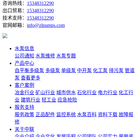
咨询热线：
15348312290
出口贸易：
15348312290
技术支持：
15348312290
官网邮箱：
info@zlpumps.com
水泵信息
公司通知
水泵维修
水泵专题
产品中心
自平衡多级泵
多级泵
单级泵
中开泵
化工泵
排污泵
管道
泵
查看更多
客户案例
冶金行业
矿山行业
城市供水
石化行业
电力行业
化工行
业
建筑行业
轻工业
应急抢险
服务支持
服务政策
正品配件
监控系统
水泵百科
资料下载
故障报
修
关于中联
企业介绍
企业文化
发展历程
公司团队
公司实力
荣誉资