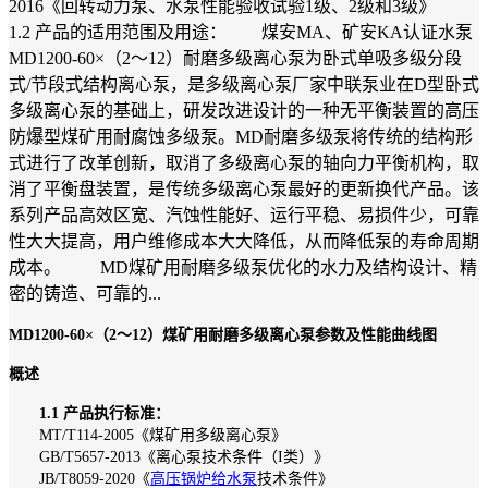
2016《回转动力泵、水泵性能验收试验1级、2级和3级》
1.2 产品的适用范围及用途： 煤安MA、矿安KA认证水泵
MD1200-60×（2～12）耐磨多级离心泵为卧式单吸多级分段
式/节段式结构离心泵，是多级离心泵厂家中联泵业在D型卧式
多级离心泵的基础上，研发改进设计的一种无平衡装置的高压
防爆型煤矿用耐腐蚀多级泵。MD耐磨多级泵将传统的结构形
式进行了改革创新，取消了多级离心泵的轴向力平衡机构，取
消了平衡盘装置，是传统多级离心泵最好的更新换代产品。该
系列产品高效区宽、汽蚀性能好、运行平稳、易损件少，可靠
性大大提高，用户维修成本大大降低，从而降低泵的寿命周期
成本。 MD煤矿用耐磨多级泵优化的水力及结构设计、精
密的铸造、可靠的...
MD1200-60×（2～12）煤矿用耐磨多级离心泵参数及性能曲线图
概述
1.1 产品执行标准：
MT/T114-2005《煤矿用多级离心泵》
GB/T5657-2013《离心泵技术条件（I类）》
JB/T8059-2020《
高压锅炉给水泵
技术条件》