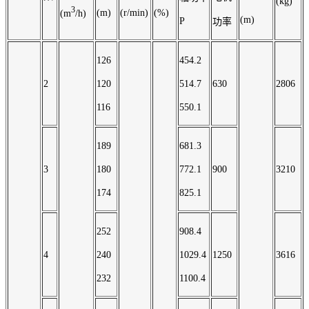
(kg)
3
(m)
(r/min)
(%)
(m
/h)
(m)
P
功率
126
454.2
2
120
514.7
630
2806
116
550.1
189
681.3
3
180
772.1
900
3210
174
825.1
252
908.4
4
240
1029.4
1250
3616
232
1100.4