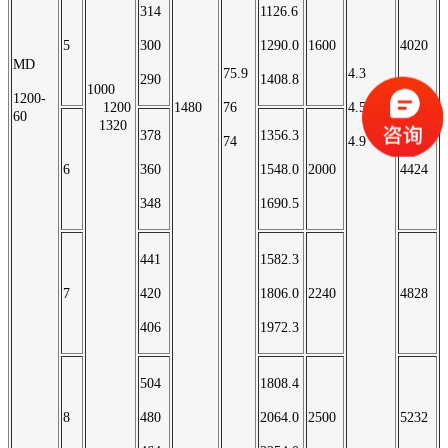
314
1126.6
5
300
1290.0
1600
4020
MD
75.9
4.3
290
1408.8
1000
1200-
1200
1480
76
4.5
60
1320
378
1356.3
74
4.9
6
360
1548.0
2000
4424
348
1690.5
441
1582.3
7
420
1806.0
2240
4828
406
1972.3
504
1808.4
8
480
2064.0
2500
5232