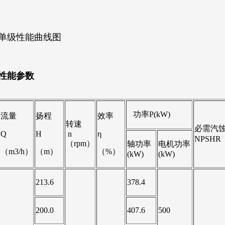
单级性能曲线图
性能参数
功率P(kW)
流量
扬程
效率
转速
必需汽
Q
H
n
η
NPSHR
（rpm）
轴功率
电机功率
（m3/h）
（m）
（%）
(kW)
(kW)
213.6
378.4
200.0
407.6
500