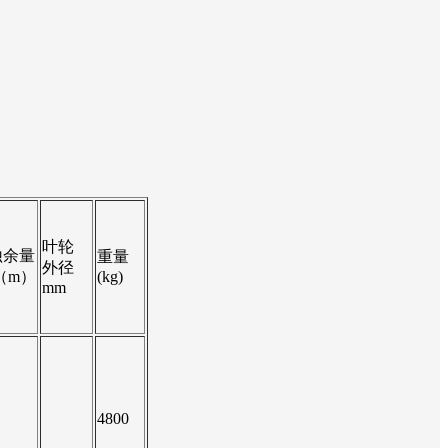
叶轮
蚀余量
重量
外径
（m）
(kg)
mm
4800