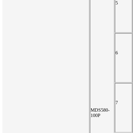
5
6
7
MDS580-
100P