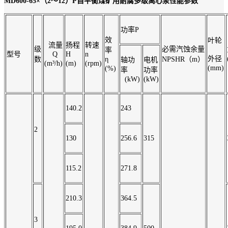
MD600-65×（2～12）P
自平衡煤矿用耐腐多级离心泵性能参数
功率P
效
叶轮
流量
扬程
转速
级
必需汽蚀余量
率
型号
Q
H
n
外径
数
η
NPSHR（m）
轴功
电机
(m³/h)
(m)
(rpm)
(mm)
(%)
率
功率
(kW)
(kW)
140.2
243
2
130
256.6
315
115.2
271.8
210.3
364.5
3