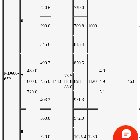
420.6
729.0
6
390.0
769.8
1000
345.6
815.4
490.7
850.5
480.0
4.0
MD600-
75.5
7
65P
600.0
455.0
1480
82.8
898.1
1120
4.9
460
83.0
720.0
5.1
403.2
951.3
560.8
972.0
8
520.0
1026.4
1250