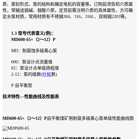
质、密封形式、泵的结构和确定电机的容量等。订购前须告知介质属
性，常输送弱碱、弱酸介质，定货前需注明介质的具体属性，方可确
定水泵材质，常用材质有不锈钢304、316、316L、双相钢2203等。
1.3 型号代表意义(例)：
MD600-65×（2～12）P
MD：耐腐蚀多级离心泵
600：泵设计点流量值
65：泵设计点单级扬程值
2-12：泵的级数(
叶轮
数)
P:自平衡型
技术特性—性能曲线及性能表
MD600-65×（2～12）P
自平衡煤矿用耐腐多级离心泵单级性能曲线图