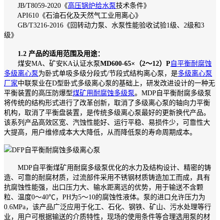
JB/T8059-2020《
高压锅炉给水泵
技术条件》
API610《石油石化及天然气工业用离心》
GB/T3216-2016《回转动力泵、水泵性能验收试验1级、2级和3
级》
1.2 产品的适用范围及用途：
煤安MA、矿安KA认证水泵
MD600-65×（2～12）P
自平衡耐腐蚀
多级离心泵
为卧式单吸多级分段式/节段式结构离心泵，是
多级离心泵
厂家
中联泵业在D型卧式多级离心泵的基础上，研发改进设计的一种无
平衡装置的高压防爆型
煤矿用耐腐蚀多级泵
。MDP自平衡耐腐多级泵
将传统的结构形式进行了改革创新，取消了多级离心泵的轴向力平衡
机构，取消了平衡盘装置，是传统多级离心泵最好的更新换代产品。
该系列产品高效区宽、汽蚀性能好、运行平稳、易损件少，可靠性大
大提高，用户维修成本大大降低，从而降低泵的寿命周期成本。
MDP自平衡煤矿用耐腐多级泵优化的水力及结构设计、精密的铸
造、可靠的耐腐材质，过流部件采用不锈钢材质铸造加工而成，具有
抗腐蚀性能强，出口压力大、输水距离远的优势，用于输送不含颗
粒、温度0～40℃，PH为5～10的腐蚀性液体。泵的进口允许压力为
0.6MPa，该产品广泛应用于化工、石化、钢铁、矿山、污水处理等行
业，用户可根据输送的介质特性，现场的使用条件等合理选用泵的材