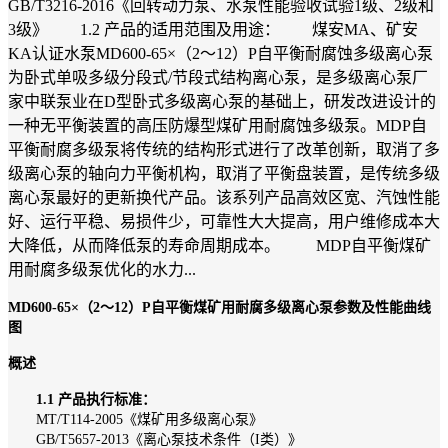
GB/T3216-2016《回转动力泵、水泵性能验收试验1级、2级和
3级》 1.2 产品的适用范围及用途： 煤安MA、矿安
KA认证水泵MD600-65×（2～12）P自平衡耐腐蚀多级离心泵
为卧式单吸多级分段式/节段式结构离心泵，是多级离心泵厂
家中联泵业在D型卧式多级离心泵的基础上，研发改进设计的
一种无平衡装置的高压防爆型煤矿用耐腐蚀多级泵。MDP自
平衡耐腐多级泵将传统的结构形式进行了改革创新，取消了多
级离心泵的轴向力平衡机构，取消了平衡盘装置，是传统多级
离心泵最好的更新换代产品。该系列产品高效区宽、汽蚀性能
好、运行平稳、易损件少，可靠性大大提高，用户维修成本大
大降低，从而降低泵的寿命周期成本。 MDP自平衡煤矿
用耐腐多级泵优化的水力...
MD600-65×（2～12）P自平衡煤矿用耐腐多级离心泵参数及性能曲线
图
概述
1.1 产品执行标准：
MT/T114-2005《煤矿用多级离心泵》
GB/T5657-2013《离心泵技术条件（I类）》