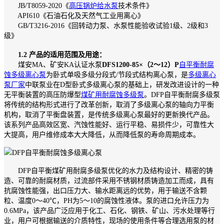
JB/T8059-2020《
高压锅炉给水泵
技术条件》
API610《石油石化及天然气工业用离心》
GB/T3216-2016《回转动力泵、水泵性能验收试验1级、2级和3
级》
1.2 产品的适用范围及用途：
煤安MA、矿安KA认证水泵
DFS1200-85×（2～12）P
自平衡耐腐
蚀多级离心泵
为卧式单吸多级分段式/节段式结构离心泵，是
多级离心
泵厂家
中联泵业在D型卧式多级离心泵的基础上，研发改进设计的一种
无平衡装置的高压防爆型
煤矿用耐腐蚀多级泵
。DFP自平衡耐腐多级泵
将传统的结构形式进行了改革创新，取消了多级离心泵的轴向力平衡
机构，取消了平衡盘装置，是传统多级离心泵最好的更新换代产品。
该系列产品高效区宽、汽蚀性能好、运行平稳、易损件少，可靠性大
大提高，用户维修成本大大降低，从而降低泵的寿命周期成本。
DFP自平衡煤矿用耐腐多级泵优化的水力及结构设计、精密的铸
造、可靠的耐腐材质，过流部件采用不锈钢材质铸造加工而成，具有
抗腐蚀性能强，出口压力大、输水距离远的优势，用于输送不含颗
粒、温度0～40℃，PH为5～10的腐蚀性液体。泵的进口允许压力为
0.6MPa，该产品广泛应用于化工、石化、钢铁、矿山、污水处理等行
业，用户可根据输送的介质特性，现场的使用条件等合理选用泵的材