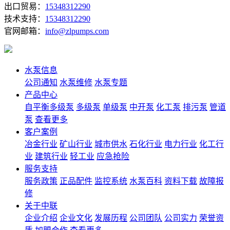
出口贸易：
15348312290
技术支持：
15348312290
官网邮箱：
info@zlpumps.com
水泵信息
公司通知
水泵维修
水泵专题
产品中心
自平衡多级泵
多级泵
单级泵
中开泵
化工泵
排污泵
管道
泵
查看更多
客户案例
冶金行业
矿山行业
城市供水
石化行业
电力行业
化工行
业
建筑行业
轻工业
应急抢险
服务支持
服务政策
正品配件
监控系统
水泵百科
资料下载
故障报
修
关于中联
企业介绍
企业文化
发展历程
公司团队
公司实力
荣誉资