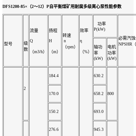
DFS1200-85×（2～12）P自平衡煤矿用耐腐多级离心泵性能参数
功率
P(kW)
流量
扬程
效率
转速
必需汽蚀
Q
H
n
η
级
型号
NPSHR
（rpm）
轴功
电机
数
（m3/h）
（m）
（%）
率
功率
(kW)
(kW)
184.4
630.2
2
170.0
658.2
800
150.2
693.0
276.6
945.3