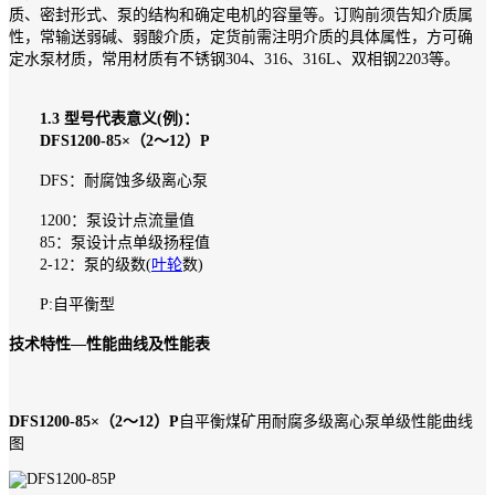
质、密封形式、泵的结构和确定电机的容量等。订购前须告知介质属
性，常输送弱碱、弱酸介质，定货前需注明介质的具体属性，方可确
定水泵材质，常用材质有不锈钢304、316、316L、双相钢2203等。
1.3 型号代表意义(例)：
DFS1200-85×（2～12）P
DFS：耐腐蚀多级离心泵
1200：泵设计点流量值
85：泵设计点单级扬程值
2-12：泵的级数(
叶轮
数)
P:自平衡型
技术特性—性能曲线及性能表
DFS1200-85×（2～12）P
自平衡煤矿用耐腐多级离心泵单级性能曲线
图