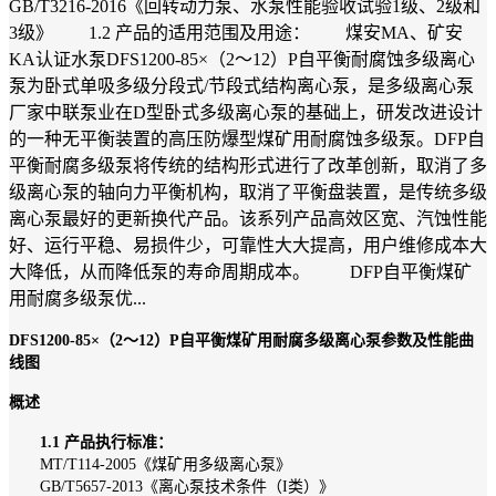
GB/T3216-2016《回转动力泵、水泵性能验收试验1级、2级和
3级》 1.2 产品的适用范围及用途： 煤安MA、矿安
KA认证水泵DFS1200-85×（2～12）P自平衡耐腐蚀多级离心
泵为卧式单吸多级分段式/节段式结构离心泵，是多级离心泵
厂家中联泵业在D型卧式多级离心泵的基础上，研发改进设计
的一种无平衡装置的高压防爆型煤矿用耐腐蚀多级泵。DFP自
平衡耐腐多级泵将传统的结构形式进行了改革创新，取消了多
级离心泵的轴向力平衡机构，取消了平衡盘装置，是传统多级
离心泵最好的更新换代产品。该系列产品高效区宽、汽蚀性能
好、运行平稳、易损件少，可靠性大大提高，用户维修成本大
大降低，从而降低泵的寿命周期成本。 DFP自平衡煤矿
用耐腐多级泵优...
DFS1200-85×（2～12）P自平衡煤矿用耐腐多级离心泵参数及性能曲
线图
概述
1.1 产品执行标准：
MT/T114-2005《煤矿用多级离心泵》
GB/T5657-2013《离心泵技术条件（I类）》