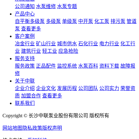
公司通知
水泵维修
水泵专题
产品中心
自平衡多级泵
多级泵
单级泵
中开泵
化工泵
排污泵
管道
泵
查看更多
客户案例
冶金行业
矿山行业
城市供水
石化行业
电力行业
化工行
业
建筑行业
轻工业
应急抢险
服务支持
服务政策
正品配件
监控系统
水泵百科
资料下载
故障报
修
关于中联
企业介绍
企业文化
发展历程
公司团队
公司实力
荣誉资
质
加盟合作
查看更多
联系我们
Copyright © 长沙中联泵业股份有限公司 版权所有
网站地图
隐私政策
版权声明