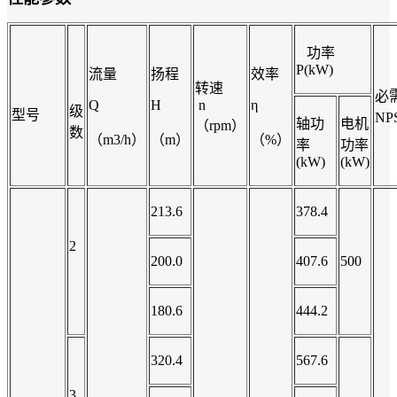
功率
P(kW)
流量
扬程
效率
转速
必
Q
H
n
η
级
型号
NP
轴功
电机
（rpm）
数
（m3/h）
（m）
（%）
率
功率
(kW)
(kW)
213.6
378.4
2
200.0
407.6
500
180.6
444.2
320.4
567.6
3