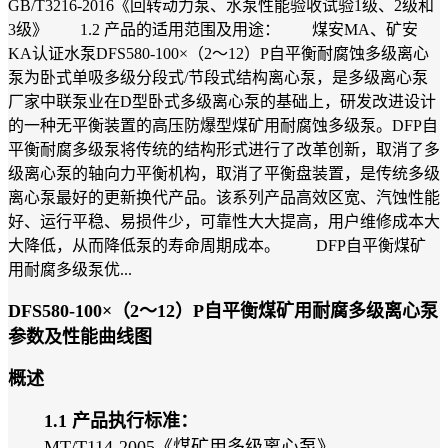
GB/T3216-2016《回转动力泵、水泵性能验收试验1级、2级和
3级》 1.2 产品的适用范围及用途： 煤安MA、矿安
KA认证水泵DFS580-100×（2～12）P自平衡耐腐蚀多级离心
泵为卧式单吸多级分段式/节段式结构离心泵，是多级离心泵
厂家中联泵业在D型卧式多级离心泵的基础上，研发改进设计
的一种无平衡装置的高压防爆型煤矿用耐腐蚀多级泵。DFP自
平衡耐腐多级泵将传统的结构形式进行了改革创新，取消了多
级离心泵的轴向力平衡机构，取消了平衡盘装置，是传统多级
离心泵最好的更新换代产品。该系列产品高效区宽、汽蚀性能
好、运行平稳、易损件少，可靠性大大提高，用户维修成本大
大降低，从而降低泵的寿命周期成本。 DFP自平衡煤矿
用耐腐多级泵优...
DFS580-100×（2～12）P自平衡煤矿用耐腐多级离心泵
参数及性能曲线图
概述
1.1 产品执行标准：
MT/T114-2005《煤矿用多级离心泵》