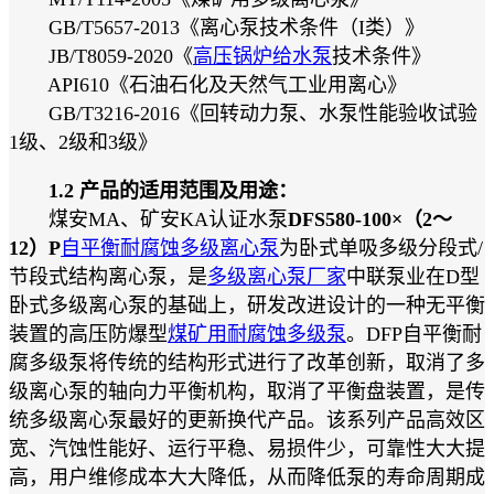
GB/T5657-2013《离心泵技术条件（I类）》
JB/T8059-2020《
高压锅炉给水泵
技术条件》
API610《石油石化及天然气工业用离心》
GB/T3216-2016《回转动力泵、水泵性能验收试验
1级、2级和3级》
1.2 产品的适用范围及用途：
煤安MA、矿安KA认证水泵
DFS580-100×（2～
12）P
自平衡耐腐蚀多级离心泵
为卧式单吸多级分段式/
节段式结构离心泵，是
多级离心泵厂家
中联泵业在D型
卧式多级离心泵的基础上，研发改进设计的一种无平衡
装置的高压防爆型
煤矿用耐腐蚀多级泵
。DFP自平衡耐
腐多级泵将传统的结构形式进行了改革创新，取消了多
级离心泵的轴向力平衡机构，取消了平衡盘装置，是传
统多级离心泵最好的更新换代产品。该系列产品高效区
宽、汽蚀性能好、运行平稳、易损件少，可靠性大大提
高，用户维修成本大大降低，从而降低泵的寿命周期成