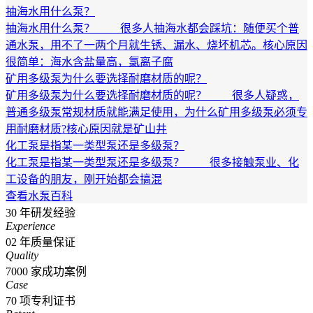
抽海水用什么泵？
抽海水用什么泵？ 很多人抽海水都会踩坑：随便买个普
通水泵，用不了一两个月就生锈、漏水、烧坏机芯。核心原因
很简单：海水含盐量高，氯离子腐
矿用多级泵为什么要选择耐磨材质的呢？
矿用多级泵为什么要选择耐磨材质的呢？ 很多人疑惑，
普通多级泵常规材质就能满足使用，为什么矿用多级泵必须专
用耐磨材质?核心原因就是矿山井
化工泵是指某一类型泵还是多级泵？
化工泵是指某一类型泵还是多级泵？ 很多接触泵业、化
工设备的朋友，刚开始都会搞混
查看水泵百科
30
年研发经验
Experience
02
年质量保证
Quality
7000
家成功案例
Case
70
项专利证书