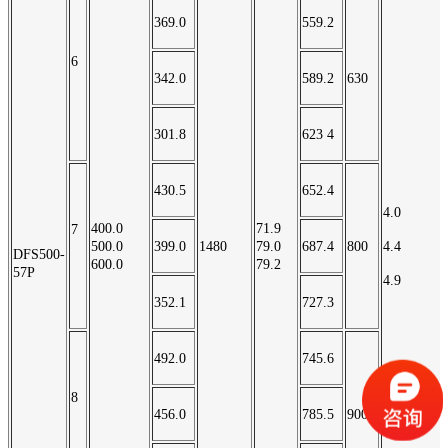
369.0
559.2
6
342.0
589.2
630
301.8
623 4
430.5
652.4
4.0
400.0
71.9
7
500.0
399.0
1480
79.0
687.4
800
4.4
DFS500-
600.0
79.2
57P
4.9
352.1
727.3
492.0
745.6
8
456.0
785.5
900