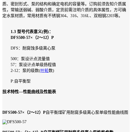
质、密封形式、泵的结构和确定电机的容量等。订购前须告知介质属
性，常输送弱碱、弱酸介质，定货前需注明介质的具体属性，方可确
定水泵材质，常用材质有不锈钢304、316、316L、双相钢2203等。
1.3 型号代表意义(例)：
DFS500-57×（2～12）P
DFS：耐腐蚀多级离心泵
500：泵设计点流量值
57：泵设计点单级扬程值
2-12：泵的级数(
叶轮
数)
P:自平衡型
技术特性—性能曲线及性能表
DFS500-57×（2～12）P
自平衡煤矿用耐腐多级离心泵单级性能曲线图