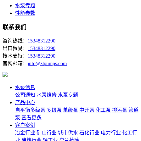
水泵专题
性能参数
联系我们
咨询热线：
15348312290
出口贸易：
15348312290
技术支持：
15348312290
官网邮箱：
info@zlpumps.com
水泵信息
公司通知
水泵维修
水泵专题
产品中心
自平衡多级泵
多级泵
单级泵
中开泵
化工泵
排污泵
管道
泵
查看更多
客户案例
冶金行业
矿山行业
城市供水
石化行业
电力行业
化工行
业
建筑行业
轻工业
应急抢险