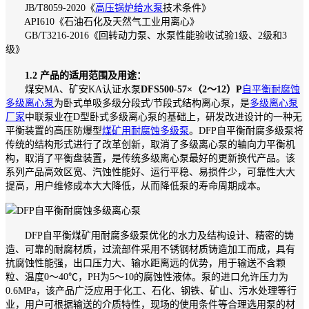
JB/T8059-2020《
高压锅炉给水泵
技术条件》
API610《石油石化及天然气工业用离心》
GB/T3216-2016《回转动力泵、水泵性能验收试验1级、2级和3
级》
1.2 产品的适用范围及用途：
煤安MA、矿安KA认证水泵
DFS500-57×（2～12）P
自平衡耐腐蚀
多级离心泵
为卧式单吸多级分段式/节段式结构离心泵，是
多级离心泵
厂家
中联泵业在D型卧式多级离心泵的基础上，研发改进设计的一种无
平衡装置的高压防爆型
煤矿用耐腐蚀多级泵
。DFP自平衡耐腐多级泵将
传统的结构形式进行了改革创新，取消了多级离心泵的轴向力平衡机
构，取消了平衡盘装置，是传统多级离心泵最好的更新换代产品。该
系列产品高效区宽、汽蚀性能好、运行平稳、易损件少，可靠性大大
提高，用户维修成本大大降低，从而降低泵的寿命周期成本。
DFP自平衡煤矿用耐腐多级泵优化的水力及结构设计、精密的铸
造、可靠的耐腐材质，过流部件采用不锈钢材质铸造加工而成，具有
抗腐蚀性能强，出口压力大、输水距离远的优势，用于输送不含颗
粒、温度0～40℃，PH为5～10的腐蚀性液体。泵的进口允许压力为
0.6MPa，该产品广泛应用于化工、石化、钢铁、矿山、污水处理等行
业，用户可根据输送的介质特性，现场的使用条件等合理选用泵的材