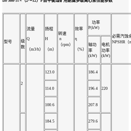
DF500-57×（2～12）P自平衡煤矿用耐腐多级离心泵性能参数
功率
P(kW)
流量
扬程
效率
转速
必需汽蚀
Q
H
n
η
级
型号
NPSHR（
（rpm）
轴功
电机
数
（m3/h）
（m）
（%）
率
功率
(kW)
(kW)
123.0
186.4
2
114.0
196.4
220
100.6
207.8
184.5
279.6