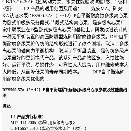
GB/T3216-2016《回转动力泵、水泵性能验收试验1级、2级和
3级》 1.2 产品的适用范围及用途： 煤安MA、矿安
KA认证水泵DFS500-57×（2～12）P自平衡耐腐蚀多级离心泵
为卧式单吸多级分段式/节段式结构离心泵，是多级离心泵厂
家中联泵业在D型卧式多级离心泵的基础上，研发改进设计的
一种无平衡装置的高压防爆型煤矿用耐腐蚀多级泵。DFP自平
衡耐腐多级泵将传统的结构形式进行了改革创新，取消了多级
离心泵的轴向力平衡机构，取消了平衡盘装置，是传统多级离
心泵最好的更新换代产品。该系列产品高效区宽、汽蚀性能
好、运行平稳、易损件少，可靠性大大提高，用户维修成本大
大降低，从而降低泵的寿命周期成本。 DFP自平衡煤矿
用耐腐多级泵优化的...
DFS500-57×（2～12）P自平衡煤矿用耐腐多级离心泵参数及性能曲线
图
概述
1.1 产品执行标准：
MT/T114-2005《煤矿用多级离心泵》
GB/T5657-2013《离心泵技术条件（I类）》