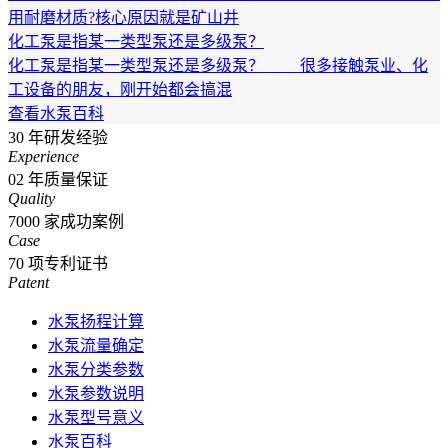
用耐磨材质?核心原因就是矿山井
化工泵是指某一类型泵还是多级泵？
化工泵是指某一类型泵还是多级泵？ 很多接触泵业、化
工设备的朋友，刚开始都会搞混
查看水泵百科
30
年研发经验
Experience
02
年质量保证
Quality
7000
家成功案例
Case
70
项专利证书
Patent
水泵扬程计算
水泵流量确定
水泵分类参数
水泵参数说明
水泵型号意义
水泵百科