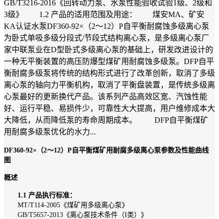
GB/T3216-2016《回转动力泵、水泵性能验收试验1级、2级和
3级》 1.2 产品的适用范围及用途： 煤安MA、矿安
KA认证水泵DF360-92×（2～12）P自平衡耐腐蚀多级离心泵
为卧式单吸多级分段式/节段式结构离心泵，是多级离心泵厂
家中联泵业在D型卧式多级离心泵的基础上，研发改进设计的
一种无平衡装置的高压防爆型煤矿用耐腐蚀多级泵。DFP自平
衡耐腐多级泵将传统的结构形式进行了改革创新，取消了多级
离心泵的轴向力平衡机构，取消了平衡盘装置，是传统多级离
心泵最好的更新换代产品。该系列产品高效区宽、汽蚀性能
好、运行平稳、易损件少，可靠性大大提高，用户维修成本大
大降低，从而降低泵的寿命周期成本。 DFP自平衡煤矿
用耐腐多级泵优化的水力...
DF360-92×（2～12）P自平衡煤矿用耐腐多级离心泵参数及性能曲线
图
概述
1.1 产品执行标准：
MT/T114-2005《煤矿用多级离心泵》
GB/T5657-2013《离心泵技术条件（I类）》