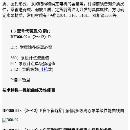
质、密封形式、泵的结构和确定电机的容量等。订购前须告知介质属
性，常输送弱碱、弱酸介质，定货前需注明介质的具体属性，方可确
定水泵材质，常用材质有不锈钢304、316、316L、双相钢2203等。
1.3 型号代表意义(例)：
DF360-92×（2～12）P
DF：耐腐蚀多级离心泵
360：泵设计点流量值
92：泵设计点单级扬程值
2-12：泵的级数(
叶轮
数)
P:自平衡型
技术特性—性能曲线及性能表
DF360-92×（2～12）P
自平衡煤矿用耐腐多级离心泵单级性能曲线图