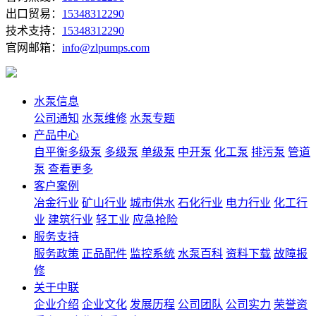
出口贸易：
15348312290
技术支持：
15348312290
官网邮箱：
info@zlpumps.com
水泵信息
公司通知
水泵维修
水泵专题
产品中心
自平衡多级泵
多级泵
单级泵
中开泵
化工泵
排污泵
管道
泵
查看更多
客户案例
冶金行业
矿山行业
城市供水
石化行业
电力行业
化工行
业
建筑行业
轻工业
应急抢险
服务支持
服务政策
正品配件
监控系统
水泵百科
资料下载
故障报
修
关于中联
企业介绍
企业文化
发展历程
公司团队
公司实力
荣誉资