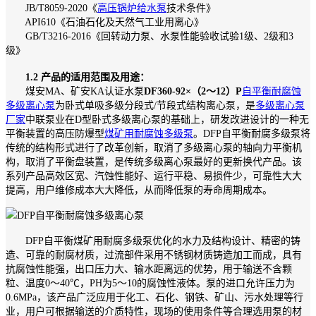
JB/T8059-2020《
高压锅炉给水泵
技术条件》
API610《石油石化及天然气工业用离心》
GB/T3216-2016《回转动力泵、水泵性能验收试验1级、2级和3
级》
1.2 产品的适用范围及用途：
煤安MA、矿安KA认证水泵
DF360-92×（2～12）P
自平衡耐腐蚀
多级离心泵
为卧式单吸多级分段式/节段式结构离心泵，是
多级离心泵
厂家
中联泵业在D型卧式多级离心泵的基础上，研发改进设计的一种无
平衡装置的高压防爆型
煤矿用耐腐蚀多级泵
。DFP自平衡耐腐多级泵将
传统的结构形式进行了改革创新，取消了多级离心泵的轴向力平衡机
构，取消了平衡盘装置，是传统多级离心泵最好的更新换代产品。该
系列产品高效区宽、汽蚀性能好、运行平稳、易损件少，可靠性大大
提高，用户维修成本大大降低，从而降低泵的寿命周期成本。
DFP自平衡煤矿用耐腐多级泵优化的水力及结构设计、精密的铸
造、可靠的耐腐材质，过流部件采用不锈钢材质铸造加工而成，具有
抗腐蚀性能强，出口压力大、输水距离远的优势，用于输送不含颗
粒、温度0～40℃，PH为5～10的腐蚀性液体。泵的进口允许压力为
0.6MPa，该产品广泛应用于化工、石化、钢铁、矿山、污水处理等行
业，用户可根据输送的介质特性，现场的使用条件等合理选用泵的材