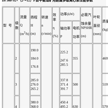
DF360-92×（2～12）P自平衡煤矿用耐腐多级离心泵性能参数
功率(kW)
效
必需汽
流量
叶轮
扬程
转速
率
质
级
蚀余量
Q
型 号
H
n
直径
数
η
NPSHR
电机
轴功率
(kg
3
(m)
(r/min)
(m
/h)
(mm)
(%)
(m)
P
功率
190.0
225.2
2
184.0
355
469
247.6
285.5
176.8
285.0
337.8
3
276.0
371.4
500
519
265.2
391.7
380.0
450.4
4
368.0
495.2
630
579