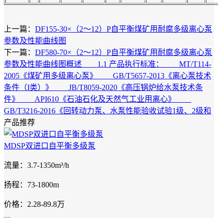
上一篇：
DF155-30×（2～12）P自平衡煤矿用耐腐多级离心泵
参数及性能曲线图
下一篇：
DF580-70×（2～12）P自平衡煤矿用耐腐多级离心泵
参数及性能曲线图概述 1.1 产品执行标准： MT/T114-
2005《煤矿用多级离心泵》 GB/T5657-2013《离心泵技术
条件（I类）》 JB/T8059-2020《高压锅炉给水泵技术条
件》 API610《石油石化及天然气工业用离心》
GB/T3216-2016《回转动力泵、水泵性能验收试验1级、2级和
产品推荐
MDSP双进口自平衡多级泵
流量：3.7-1350m³/h
扬程：73-1800m
价格：2.28-89.8万