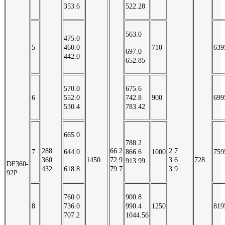
353.6
522.28
563.0
475.0
5
460.0
710
639
697.0
442.0
652.85
570.0
675.6
6
552.0
742.8
900
699
530.4
783.42
665.0
788.2
288
66.2
2.7
7
644.0
866.6
1000
759
360
1450
72.9
3.6
728
913.99
DF360-
432
618.8
79.7
3.9
92P
760.0
900.8
8
736.0
990.4
1250
819
707.2
1044.56