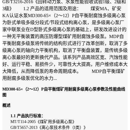
GB/T3216-2016《回转动力泵、水泵性能验收试验1级、2级和
3级》 1.2 产品的适用范围及用途： 煤安MA、矿安
KA认证水泵MD300-65×（2～12）P自平衡耐腐蚀多级离心泵
为卧式单吸多级分段式/节段式结构离心泵，是多级离心泵厂
家中联泵业在D型卧式多级离心泵的基础上，研发改进设计的
一种无平衡装置的高压防爆型煤矿用耐腐蚀多级泵。MDP自
平衡耐腐多级泵将传统的结构形式进行了改革创新，取消了多
级离心泵的轴向力平衡机构，取消了平衡盘装置，是传统多级
离心泵最好的更新换代产品。该系列产品高效区宽、汽蚀性能
好、运行平稳、易损件少，可靠性大大提高，用户维修成本大
大降低，从而降低泵的寿命周期成本。 MDP自平衡煤矿
用耐腐多级泵优化的水力...
MD300-65×（2～12）P自平衡煤矿用耐腐多级离心泵参数及性能曲线
图
概述
1.1 产品执行标准：
MT/T114-2005《煤矿用多级离心泵》
GB/T5657-2013《离心泵技术条件（I类）》