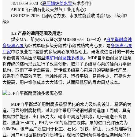
JB/T8059-2020《
高压锅炉给水泵
技术条件》
API610《石油石化及天然气工业用离心》
GB/T3216-2016《回转动力泵、水泵性能验收试验1级、2级和3
级》
1.2 产品的适用范围及用途：
煤安MA、矿安KA认证水泵
MD300-65×（2～12）P
自平衡耐腐蚀
多级离心泵
为卧式单吸多级分段式/节段式结构离心泵，是
多级离心泵
厂家
中联泵业在D型卧式多级离心泵的基础上，研发改进设计的一种无
平衡装置的高压防爆型
煤矿用耐腐蚀多级泵
。MDP自平衡耐腐多级泵
将传统的结构形式进行了改革创新，取消了多级离心泵的轴向力平衡
机构，取消了平衡盘装置，是传统多级离心泵最好的更新换代产品。
该系列产品高效区宽、汽蚀性能好、运行平稳、易损件少，可靠性大
大提高，用户维修成本大大降低，从而降低泵的寿命周期成本。
MDP自平衡煤矿用耐腐多级泵优化的水力及结构设计、精密的铸
造、可靠的耐腐材质，过流部件采用不锈钢材质铸造加工而成，具有
抗腐蚀性能强，出口压力大、输水距离远的优势，用于输送不含颗
粒、温度0～40℃，PH为5～10的腐蚀性液体。泵的进口允许压力为
0.6MPa，该产品广泛应用于化工、石化、钢铁、矿山、污水处理等行
业，用户可根据输送的介质特性，现场的使用条件等合理选用泵的材