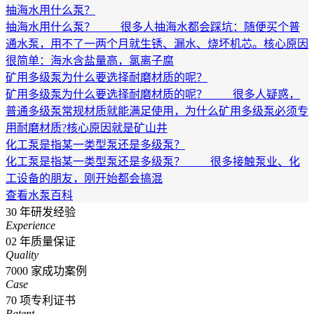
抽海水用什么泵？
抽海水用什么泵？ 很多人抽海水都会踩坑：随便买个普
通水泵，用不了一两个月就生锈、漏水、烧坏机芯。核心原因
很简单：海水含盐量高，氯离子腐
矿用多级泵为什么要选择耐磨材质的呢？
矿用多级泵为什么要选择耐磨材质的呢？ 很多人疑惑，
普通多级泵常规材质就能满足使用，为什么矿用多级泵必须专
用耐磨材质?核心原因就是矿山井
化工泵是指某一类型泵还是多级泵？
化工泵是指某一类型泵还是多级泵？ 很多接触泵业、化
工设备的朋友，刚开始都会搞混
查看水泵百科
30
年研发经验
Experience
02
年质量保证
Quality
7000
家成功案例
Case
70
项专利证书
Patent