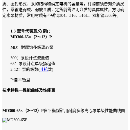
质、密封形式、泵的结构和确定电机的容量等。订购前须告知介质属
性，常输送弱碱、弱酸介质，定货前需注明介质的具体属性，方可确
定水泵材质，常用材质有不锈钢304、316、316L、双相钢2203等。
1.3 型号代表意义(例)：
MD300-65×（2～12）P
MD：耐腐蚀多级离心泵
300：泵设计点流量值
65：泵设计点单级扬程值
2-12：泵的级数(
叶轮
数)
P:自平衡型
技术特性—性能曲线及性能表
MD300-65×（2～12）P
自平衡煤矿用耐腐多级离心泵单级性能曲线图