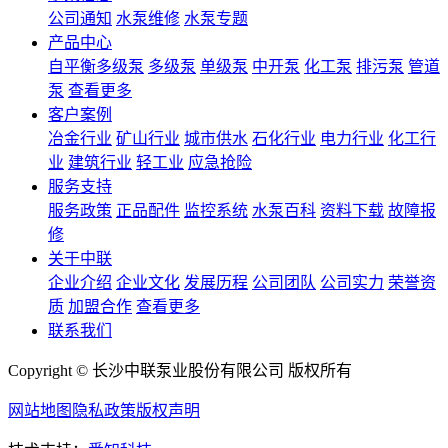
公司通知
水泵维修
水泵专题
产品中心
自平衡多级泵
多级泵
单级泵
中开泵
化工泵
排污泵
管道
泵
查看更多
客户案例
冶金行业
矿山行业
城市供水
石化行业
电力行业
化工行
业
建筑行业
轻工业
应急抢险
服务支持
服务政策
正品配件
监控系统
水泵百科
资料下载
故障报
修
关于中联
企业介绍
企业文化
发展历程
公司团队
公司实力
荣誉资
质
加盟合作
查看更多
联系我们
Copyright © 长沙中联泵业股份有限公司 版权所有
网站地图
隐私政策
版权声明