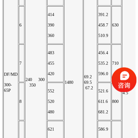
414
391.2
6
390
458.7
630
360
510.9
483
456.4
7
455
535.2
710
3.7
420
596.0
DF/MD
69.2
240 300
1480
69.5
3.9
300-
350
67.2
65P
552
521.6
4.5
8
520
611.6
800
480
681.2
621
586.9