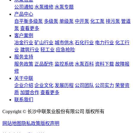
公司通知
水泵维修
水泵专题
产品中心
自平衡多级泵
多级泵
单级泵
中开泵
化工泵
排污泵
管道
泵
查看更多
客户案例
冶金行业
矿山行业
城市供水
石化行业
电力行业
化工行
业
建筑行业
轻工业
应急抢险
服务支持
服务政策
正品配件
监控系统
水泵百科
资料下载
故障报
修
关于中联
企业介绍
企业文化
发展历程
公司团队
公司实力
荣誉资
质
加盟合作
查看更多
联系我们
Copyright © 长沙中联泵业股份有限公司 版权所有
网站地图
隐私政策
版权声明