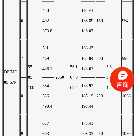
438
116.94
6
402
138.89
160
954
373.8
148.83
511
136.43
7
469
162.04
200
996
55
56.1
3.3
436.1
173.63
DF/MD
85
2950
67.0
3.8
85-67P
584
155.92
100
68.4
4.2
8
536
185.19
220
1038
498.4
198.44
657
175.41
9
603
208.33
250
1080