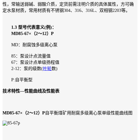
性，常输送弱碱、弱酸介质，定货前需注明介质的具体属性，方可确
定水泵材质，常用材质有不锈钢304、316、316L、双相钢2203等。
1.3 型号代表意义(例)：
MD85-67×（2～12）P
MD：耐腐蚀多级离心泵
85：泵设计点流量值
67：泵设计点单级扬程值
2-12：泵的级数(
叶轮
数)
P:自平衡型
技术特性—性能曲线及性能表
MD85-67×（2～12）P
自平衡煤矿用耐腐多级离心泵单级性能曲线图