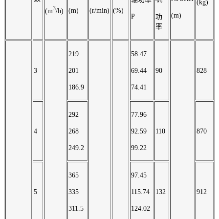
(kg)
3
(m)
(r/min)
(%)
(m
/h)
(m)
P
功
率
219
58.47
3
201
69.44
90
828
186.9
74.41
292
77.96
4
268
92.59
110
870
249.2
99.22
365
97.45
5
335
115.74
132
912
311.5
124.02