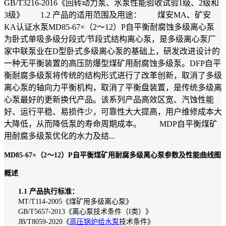
GB/T3216-2016《回转动力泵、水泵性能验收试验1级、2级和
3级》 1.2 产品的适用范围及用途： 煤安MA、矿安
KA认证水泵MD85-67×（2～12）P自平衡耐腐蚀多级离心泵
为卧式单吸多级分段式/节段式结构离心泵，是多级离心泵厂
家中联泵业在D型卧式多级离心泵的基础上，研发改进设计的
一种无平衡装置的高压防爆型煤矿用耐腐蚀多级泵。DFP自平
衡耐腐多级泵将传统的结构形式进行了改革创新，取消了多级
离心泵的轴向力平衡机构，取消了平衡盘装置，是传统多级离
心泵最好的更新换代产品。该系列产品高效区宽、汽蚀性能
好、运行平稳、易损件少，可靠性大大提高，用户维修成本大
大降低，从而降低泵的寿命周期成本。 MDP自平衡煤矿
用耐腐多级泵优化的水力及结...
MD85-67×（2～12）P自平衡煤矿用耐腐多级离心泵参数及性能曲线图
概述
1.1 产品执行标准：
MT/T114-2005《煤矿用多级离心泵》
GB/T5657-2013《离心泵技术条件（I类）》
JB/T8059-2020《
高压锅炉给水泵
技术条件》