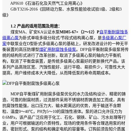
API610《石油石化及天然气工业用离心》
GB/T3216-2016《回转动力泵、水泵性能验收试验1级、2级和3
级》
1.2 产品的适用范围及用途：
煤安MA、矿安KA认证水泵
MD85-67×（2～12）P
自平衡耐腐蚀多
级离心泵
为卧式单吸多级分段式/节段式结构离心泵，是
多级离心泵厂
家
中联泵业在D型卧式多级离心泵的基础上，研发改进设计的一种无平
衡装置的高压防爆型
煤矿用耐腐蚀多级泵
。DFP自平衡耐腐多级泵将传
统的结构形式进行了改革创新，取消了多级离心泵的轴向力平衡机
构，取消了平衡盘装置，是传统多级离心泵最好的更新换代产品。该
系列产品高效区宽、汽蚀性能好、运行平稳、易损件少，可靠性大大
提高，用户维修成本大大降低，从而降低泵的寿命周期成本。
MDP自平衡煤矿用耐腐多级泵优化的水力及结构设计、精密的铸
造、可靠的耐腐材质，过流部件采用不锈钢材质铸造加工而成，具有
抗腐蚀性能强，出口压力大、输水距离远的优势，用于输送不含颗
粒、温度0～40℃，PH为5～10的腐蚀性液体。泵的进口允许压力为
0.6MPa，该产品广泛应用于化工、石化、钢铁、矿山、污水处理等行
业，用户可根据输送的介质特性，现场的使用条件等合理选用泵的材
质、密封形式、泵的结构和确定电机的容量等。订购前须告知介质属