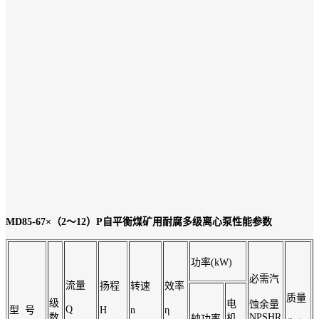
MD85-67×（2～12）P
自平衡煤矿用耐腐多级离心泵性能参数
功率(kW)
必需汽
流量
扬程
转速
效率
质量
级
电
蚀余量
Q
型 号
H
n
η
数
NPSHR
机
轴功率