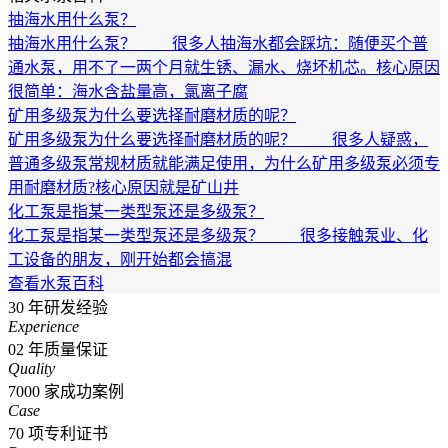
抽海水用什么泵？
抽海水用什么泵？ 很多人抽海水都会踩坑：随便买个普
通水泵，用不了一两个月就生锈、漏水、烧坏机芯。核心原因
很简单：海水含盐量高，氯离子腐
矿用多级泵为什么要选择耐磨材质的呢？
矿用多级泵为什么要选择耐磨材质的呢？ 很多人疑惑，
普通多级泵常规材质就能满足使用，为什么矿用多级泵必须专
用耐磨材质?核心原因就是矿山井
化工泵是指某一类型泵还是多级泵？
化工泵是指某一类型泵还是多级泵？ 很多接触泵业、化
工设备的朋友，刚开始都会搞混
查看水泵百科
30
年研发经验
Experience
02
年质量保证
Quality
7000
家成功案例
Case
70
项专利证书