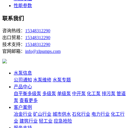
性能参数
联系我们
咨询热线：
15348312290
出口贸易：
15348312290
技术支持：
15348312290
官网邮箱：
info@zlpumps.com
水泵信息
公司通知
水泵维修
水泵专题
产品中心
自平衡多级泵
多级泵
单级泵
中开泵
化工泵
排污泵
管道
泵
查看更多
客户案例
冶金行业
矿山行业
城市供水
石化行业
电力行业
化工行
业
建筑行业
轻工业
应急抢险
服务支持