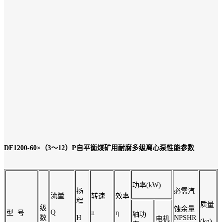
DF1200-60×（3～12）P自平衡煤矿用耐腐多级离心泵性能参数
功率(kW)
扬
必需汽
流量
转速
效率
程
质量
级
蚀余量
Q
型 号
n
η
轴功
数
H
NPSHR
电机
(kg)