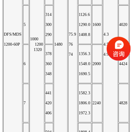
314
1126.6
5
300
1290.0
1600
4020
DFS/MDS
75.9
4.3
290
1408.8
1000
1200-60P
1200
1480
76
4.5
1320
378
1356.3
74
4.9
6
360
1548.0
2000
4424
348
1690.5
441
1582.3
7
420
1806.0
2240
4828
406
1972.3