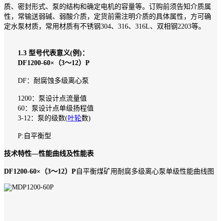
质、密封形式、泵的结构和确定电机的容量等。订购前须告知介质属
性，常输送弱碱、弱酸介质，定货前需注明介质的具体属性，方可确
定水泵材质，常用材质有不锈钢304、316、316L、双相钢2203等。
1.3 型号代表意义(例)：
DF1200-60×（3～12）P
DF：耐腐蚀多级离心泵
1200：泵设计点流量值
60：泵设计点单级扬程值
3-12：泵的级数(
叶轮
数)
P:自平衡型
技术特性—性能曲线及性能表
DF1200-60×（3～12）P
自平衡煤矿用耐腐多级离心泵单级性能曲线图