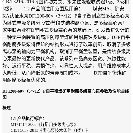
GB/T3216-2016《回转动力泵、水泵性能验收试验1级、2级和
3级》 1.2 产品的适用范围及用途： 煤安MA、矿安
KA认证水泵DF1200-60×（3～12）P自平衡耐腐蚀多级离心泵
为卧式单吸多级分段式/节段式结构离心泵，是多级离心泵厂
家中联泵业在D型卧式多级离心泵的基础上，研发改进设计的
一种无平衡装置的高压防爆型煤矿用耐腐蚀多级泵。DFP自平
衡耐腐多级泵将传统的结构形式进行了改革创新，取消了多级
离心泵的轴向力平衡机构，取消了平衡盘装置，是传统多级离
心泵最好的更新换代产品。该系列产品高效区宽、汽蚀性能
好、运行平稳、易损件少，可靠性大大提高，用户维修成本大
大降低，从而降低泵的寿命周期成本。 DFP自平衡煤矿
用耐腐多级泵优化的...
DF1200-60×（3～12）P自平衡煤矿用耐腐多级离心泵参数及性能曲线
图
概述
1.1 产品执行标准：
MT/T114-2005《煤矿用多级离心泵》
GB/T5657-2013《离心泵技术条件（I类）》