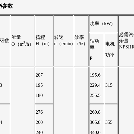
能参数
功率（kW)
必需汽
流量
扬程
转速
效率
级数
余量
轴功
3
H（m）
n（r/min)
（%）
电机
Q（m
/h）
NPSHR
率
功率
P
207
195.6
3
195
229.4
315
180
255.5
276
260.8
4
260
305.8
355
240
340.6