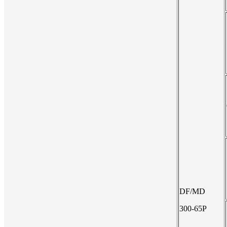
DF/MD
300-65P