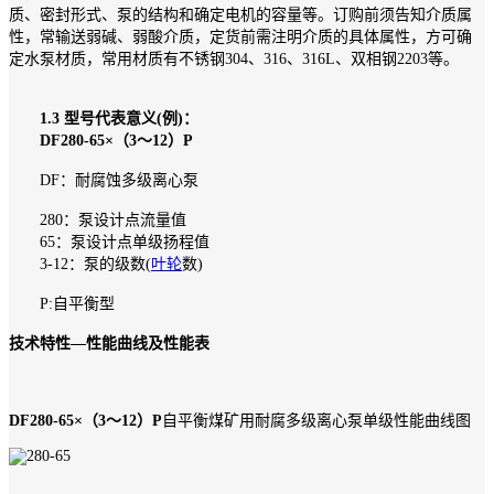
质、密封形式、泵的结构和确定电机的容量等。订购前须告知介质属
性，常输送弱碱、弱酸介质，定货前需注明介质的具体属性，方可确
定水泵材质，常用材质有不锈钢304、316、316L、双相钢2203等。
1.3 型号代表意义(例)：
DF280-65×（3～12）P
DF：耐腐蚀多级离心泵
280：泵设计点流量值
65：泵设计点单级扬程值
3-12：泵的级数(
叶轮
数)
P:自平衡型
技术特性—性能曲线及性能表
DF280-65×（3～12）P
自平衡煤矿用耐腐多级离心泵单级性能曲线图