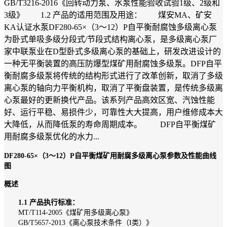
GB/T3216-2016《回转动力泵、水泵性能验收试验1级、2级和
3级》 1.2 产品的适用范围及用途： 煤安MA、矿安
KA认证水泵DF280-65×（3～12）P自平衡耐腐蚀多级离心泵
为卧式单吸多级分段式/节段式结构离心泵，是多级离心泵厂
家中联泵业在D型卧式多级离心泵的基础上，研发改进设计的
一种无平衡装置的高压防爆型煤矿用耐腐蚀多级泵。DFP自平
衡耐腐多级泵将传统的结构形式进行了改革创新，取消了多级
离心泵的轴向力平衡机构，取消了平衡盘装置，是传统多级离
心泵最好的更新换代产品。该系列产品高效区宽、汽蚀性能
好、运行平稳、易损件少，可靠性大大提高，用户维修成本大
大降低，从而降低泵的寿命周期成本。 DFP自平衡煤矿
用耐腐多级泵优化的水力...
DF280-65×（3～12）P自平衡煤矿用耐腐多级离心泵参数及性能曲线
图
概述
1.1 产品执行标准：
MT/T114-2005《煤矿用多级离心泵》
GB/T5657-2013《离心泵技术条件（I类）》