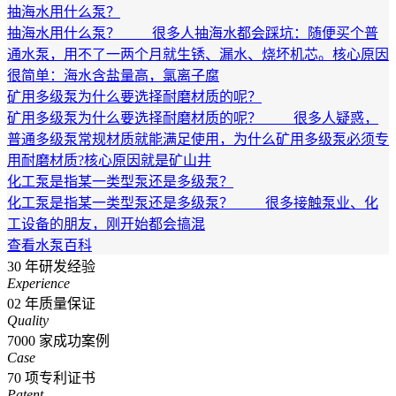
抽海水用什么泵？
抽海水用什么泵？ 很多人抽海水都会踩坑：随便买个普
通水泵，用不了一两个月就生锈、漏水、烧坏机芯。核心原因
很简单：海水含盐量高，氯离子腐
矿用多级泵为什么要选择耐磨材质的呢？
矿用多级泵为什么要选择耐磨材质的呢？ 很多人疑惑，
普通多级泵常规材质就能满足使用，为什么矿用多级泵必须专
用耐磨材质?核心原因就是矿山井
化工泵是指某一类型泵还是多级泵？
化工泵是指某一类型泵还是多级泵？ 很多接触泵业、化
工设备的朋友，刚开始都会搞混
查看水泵百科
30
年研发经验
Experience
02
年质量保证
Quality
7000
家成功案例
Case
70
项专利证书
Patent