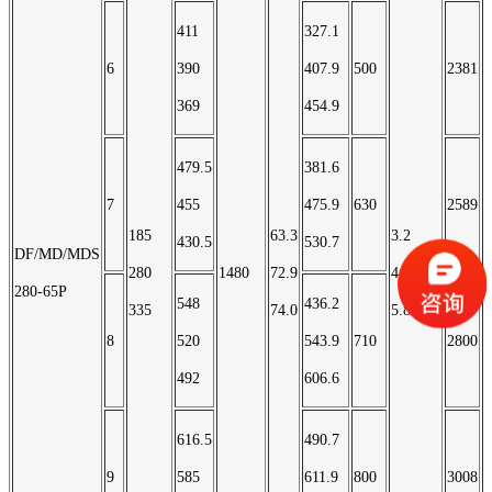
411
327.1
6
390
407.9
500
2381
369
454.9
479.5
381.6
7
455
475.9
630
2589
185
63.3
3.2
430.5
530.7
DF/MD/MDS
280
1480
72.9
4.0
280-65P
548
436.2
335
74.0
5.8
8
520
543.9
710
2800
492
606.6
616.5
490.7
9
585
611.9
800
3008