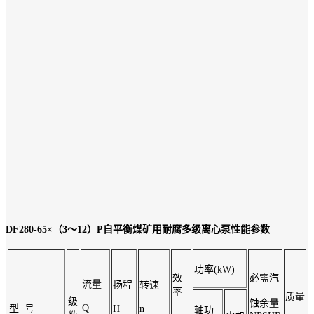
DF280-65×（3～12）P自平衡煤矿用耐腐多级离心泵性能参数
功率(kW)
效
必需汽
流量
扬程
转速
率
质量
级
蚀余量
Q
型 号
H
n
轴功