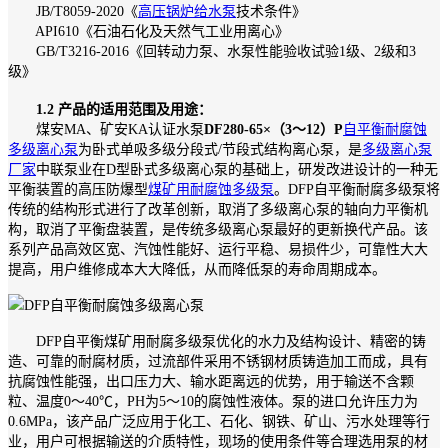
JB/T8059-2020《
高压锅炉给水泵
技术条件》
API610《石油石化及天然气工业用离心》
GB/T3216-2016《回转动力泵、水泵性能验收试验1级、2级和3
级》
1.2 产品的适用范围及用途：
煤安MA、矿安KA认证水泵
DF280-65×（3～12）P
自平衡耐腐蚀
多级离心泵
为卧式单吸多级分段式/节段式结构离心泵，是
多级离心泵
厂家
中联泵业在D型卧式多级离心泵的基础上，研发改进设计的一种无
平衡装置的高压防爆型
煤矿用耐腐蚀多级泵
。DFP自平衡耐腐多级泵将
传统的结构形式进行了改革创新，取消了多级离心泵的轴向力平衡机
构，取消了平衡盘装置，是传统多级离心泵最好的更新换代产品。该
系列产品高效区宽、汽蚀性能好、运行平稳、易损件少，可靠性大大
提高，用户维修成本大大降低，从而降低泵的寿命周期成本。
DFP自平衡煤矿用耐腐多级泵优化的水力及结构设计、精密的铸
造、可靠的耐腐材质，过流部件采用不锈钢材质铸造加工而成，具有
抗腐蚀性能强，出口压力大、输水距离远的优势，用于输送不含颗
粒、温度0～40℃，PH为5～10的腐蚀性液体。泵的进口允许压力为
0.6MPa，该产品广泛应用于化工、石化、钢铁、矿山、污水处理等行
业，用户可根据输送的介质特性，现场的使用条件等合理选用泵的材