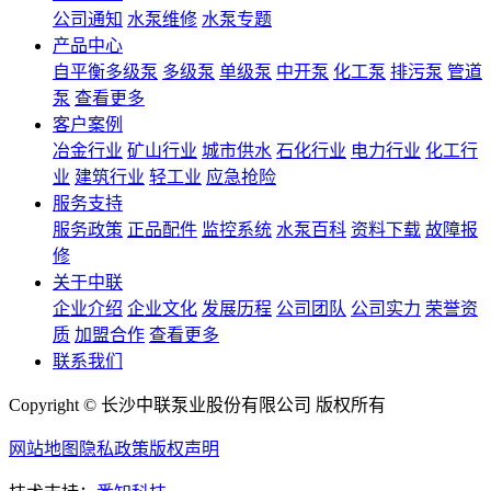
公司通知
水泵维修
水泵专题
产品中心
自平衡多级泵
多级泵
单级泵
中开泵
化工泵
排污泵
管道
泵
查看更多
客户案例
冶金行业
矿山行业
城市供水
石化行业
电力行业
化工行
业
建筑行业
轻工业
应急抢险
服务支持
服务政策
正品配件
监控系统
水泵百科
资料下载
故障报
修
关于中联
企业介绍
企业文化
发展历程
公司团队
公司实力
荣誉资
质
加盟合作
查看更多
联系我们
Copyright © 长沙中联泵业股份有限公司 版权所有
网站地图
隐私政策
版权声明