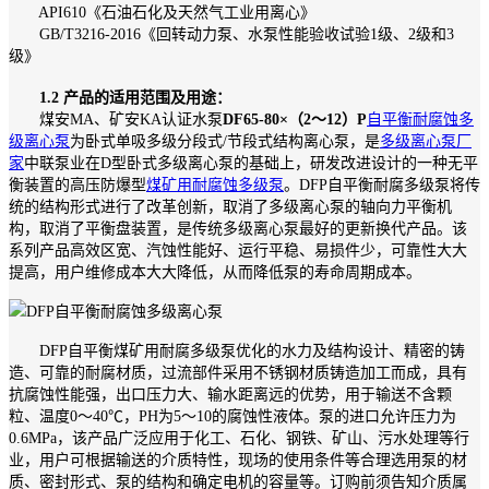
API610《石油石化及天然气工业用离心》
GB/T3216-2016《回转动力泵、水泵性能验收试验1级、2级和3
级》
1.2 产品的适用范围及用途：
煤安MA、矿安KA认证水泵
DF65-80×（2～12）P
自平衡耐腐蚀多
级离心泵
为卧式单吸多级分段式/节段式结构离心泵，是
多级离心泵厂
家
中联泵业在D型卧式多级离心泵的基础上，研发改进设计的一种无平
衡装置的高压防爆型
煤矿用耐腐蚀多级泵
。DFP自平衡耐腐多级泵将传
统的结构形式进行了改革创新，取消了多级离心泵的轴向力平衡机
构，取消了平衡盘装置，是传统多级离心泵最好的更新换代产品。该
系列产品高效区宽、汽蚀性能好、运行平稳、易损件少，可靠性大大
提高，用户维修成本大大降低，从而降低泵的寿命周期成本。
DFP自平衡煤矿用耐腐多级泵优化的水力及结构设计、精密的铸
造、可靠的耐腐材质，过流部件采用不锈钢材质铸造加工而成，具有
抗腐蚀性能强，出口压力大、输水距离远的优势，用于输送不含颗
粒、温度0～40℃，PH为5～10的腐蚀性液体。泵的进口允许压力为
0.6MPa，该产品广泛应用于化工、石化、钢铁、矿山、污水处理等行
业，用户可根据输送的介质特性，现场的使用条件等合理选用泵的材
质、密封形式、泵的结构和确定电机的容量等。订购前须告知介质属