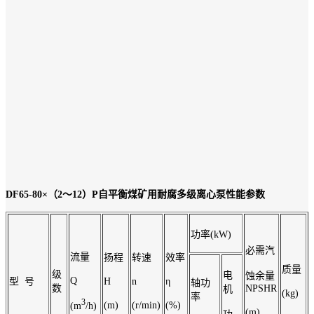
DF65-80×（2～12）P自平衡煤矿用耐腐多级离心泵性能参数
功率(kW)
必需汽
流量
扬程
转速
效率
质量
级
电
蚀余量
Q
型 号
H
n
η
轴功
数
NPSHR
机
(kg)
率
3
(m)
(r/min)
(%)
(m
/h)
(m)