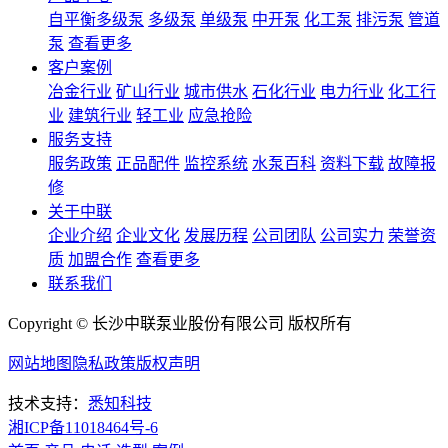
自平衡多级泵
多级泵
单级泵
中开泵
化工泵
排污泵
管道
泵
查看更多
客户案例
冶金行业
矿山行业
城市供水
石化行业
电力行业
化工行
业
建筑行业
轻工业
应急抢险
服务支持
服务政策
正品配件
监控系统
水泵百科
资料下载
故障报
修
关于中联
企业介绍
企业文化
发展历程
公司团队
公司实力
荣誉资
质
加盟合作
查看更多
联系我们
Copyright © 长沙中联泵业股份有限公司 版权所有
网站地图
隐私政策
版权声明
技术支持：
悉知科技
湘ICP备11018464号-6