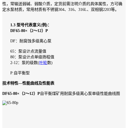
性，常输送弱碱、弱酸介质，定货前需注明介质的具体属性，方可确
定水泵材质，常用材质有不锈钢304、316、316L、双相钢2203等。
1.3 型号代表意义(例)：
DF65-80×（2～12）P
DF：耐腐蚀多级离心泵
65：泵设计点流量值
80：泵设计点单级扬程值
2-12：泵的级数(
叶轮
数)
P:自平衡型
技术特性—性能曲线及性能表
DF65-80×（2～12）P
自平衡煤矿用耐腐多级离心泵单级性能曲线图