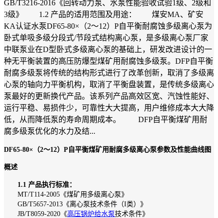
GB/T3216-2016《回转动力泵、水泵性能验收试验1级、2级和
3级》 1.2 产品的适用范围及用途： 煤安MA、矿安
KA认证水泵DF65-80×（2～12）P自平衡耐腐蚀多级离心泵为
卧式单吸多级分段式/节段式结构离心泵，是多级离心泵厂家
中联泵业在D型卧式多级离心泵的基础上，研发改进设计的一
种无平衡装置的高压防爆型煤矿用耐腐蚀多级泵。DFP自平衡
耐腐多级泵将传统的结构形式进行了改革创新，取消了多级离
心泵的轴向力平衡机构，取消了平衡盘装置，是传统多级离心
泵最好的更新换代产品。该系列产品高效区宽、汽蚀性能好、
运行平稳、易损件少，可靠性大大提高，用户维修成本大大降
低，从而降低泵的寿命周期成本。 DFP自平衡煤矿用耐
腐多级泵优化的水力及结...
DF65-80×（2～12）P自平衡煤矿用耐腐多级离心泵参数及性能曲线图
概述
1.1 产品执行标准：
MT/T114-2005《煤矿用多级离心泵》
GB/T5657-2013《离心泵技术条件（I类）》
JB/T8059-2020《
高压锅炉给水泵
技术条件》