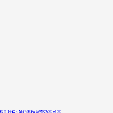
扬程H 转速n 轴功率Pa 配套功率 效率