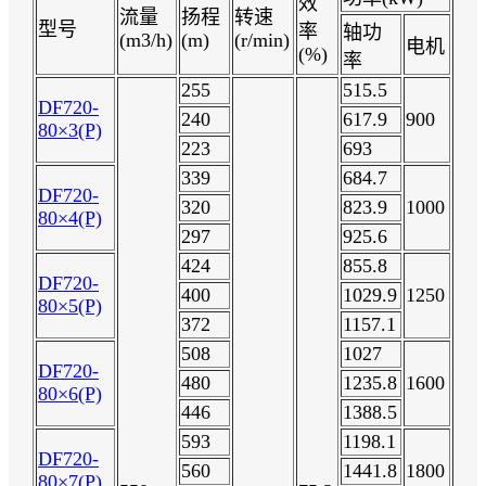
效
流量
扬程
转速
型号
率
轴功
(m3/h)
(m)
(r/min)
电机
(%)
率
255
515.5
DF720-
240
617.9
900
80×3(P)
223
693
339
684.7
DF720-
320
823.9
1000
80×4(P)
297
925.6
424
855.8
DF720-
400
1029.9
1250
80×5(P)
372
1157.1
508
1027
DF720-
480
1235.8
1600
80×6(P)
446
1388.5
593
1198.1
DF720-
560
1441.8
1800
80×7(P)