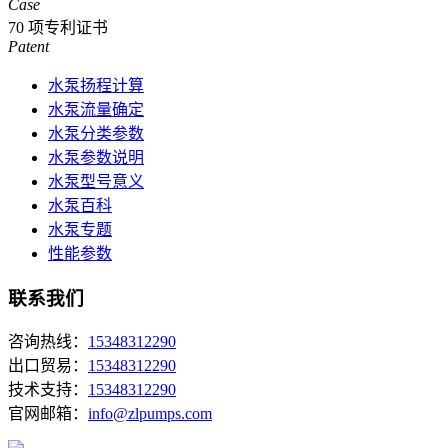
Case
70
项专利证书
Patent
水泵扬程计算
水泵流量确定
水泵分类参数
水泵参数说明
水泵型号意义
水泵百科
水泵专题
性能参数
联系我们
咨询热线：
15348312290
出口贸易：
15348312290
技术支持：
15348312290
官网邮箱：
info@zlpumps.com