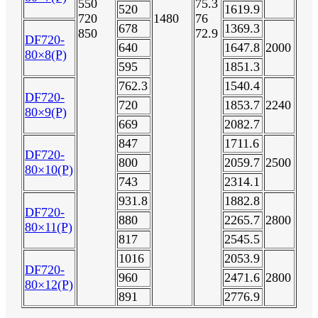
550
75.3
520
1619.9
720
1480
76
678
1369.3
850
72.9
DF720-
640
1647.8
2000
80×8(P)
595
1851.3
762.3
1540.4
DF720-
720
1853.7
2240
80×9(P)
669
2082.7
847
1711.6
DF720-
800
2059.7
2500
80×10(P)
743
2314.1
931.8
1882.8
DF720-
880
2265.7
2800
80×11(P)
817
2545.5
1016
2053.9
DF720-
960
2471.6
2800
80×12(P)
891
2776.9