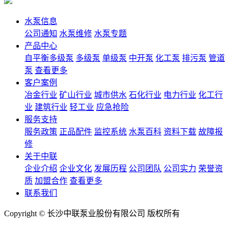
水泵信息
公司通知
水泵维修
水泵专题
产品中心
自平衡多级泵
多级泵
单级泵
中开泵
化工泵
排污泵
管道
泵
查看更多
客户案例
冶金行业
矿山行业
城市供水
石化行业
电力行业
化工行
业
建筑行业
轻工业
应急抢险
服务支持
服务政策
正品配件
监控系统
水泵百科
资料下载
故障报
修
关于中联
企业介绍
企业文化
发展历程
公司团队
公司实力
荣誉资
质
加盟合作
查看更多
联系我们
Copyright © 长沙中联泵业股份有限公司 版权所有