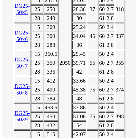
15
257.5
21.03
50
2.4
DG25-
25
250
28.36
37
60
2.7
318
50×5
28
240
30
61
2.8
15
309
25.24
50
2.4
DG25-
25
300
34.04
45
60
2.7
337
50×6
28
288
36
61
2.8
15
360.5
29.45
50
2.4
DG25-
25
350
2950
39.71
55
60
2.7
355
50×7
28
336
42
61
2.8
15
412
33.66
50
2.4
DG25-
25
400
45.38
75
60
2.7
374
50×8
28
384
48
61
2.8
15
463.5
37.86
50
2.4
DG25-
25
450
51.06
75
60
2.7
393
50×9
28
432
54
61
2.8
15
515
42.07
50
2.4