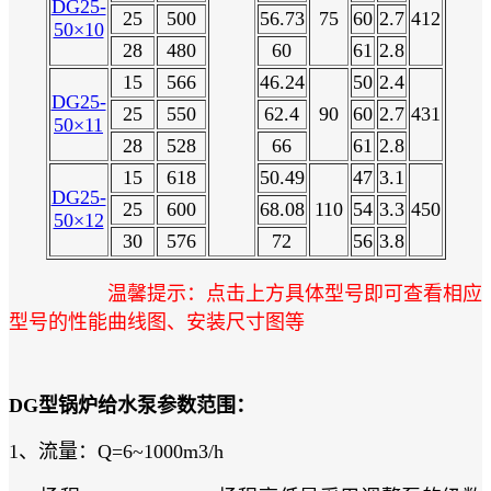
DG25-
25
500
56.73
75
60
2.7
412
50×10
28
480
60
61
2.8
15
566
46.24
50
2.4
DG25-
25
550
62.4
90
60
2.7
431
50×11
28
528
66
61
2.8
15
618
50.49
47
3.1
DG25-
25
600
68.08
110
54
3.3
450
50×12
30
576
72
56
3.8
温馨提示：点击上方具体型号即可查看相应
型号的性能曲线图、安装尺寸图等
DG型锅炉给水泵参数范围：
1、流量：Q=6~1000m3/h