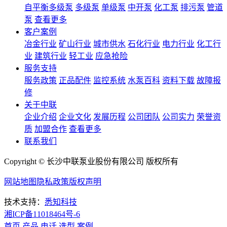
自平衡多级泵
多级泵
单级泵
中开泵
化工泵
排污泵
管道
泵
查看更多
客户案例
冶金行业
矿山行业
城市供水
石化行业
电力行业
化工行
业
建筑行业
轻工业
应急抢险
服务支持
服务政策
正品配件
监控系统
水泵百科
资料下载
故障报
修
关于中联
企业介绍
企业文化
发展历程
公司团队
公司实力
荣誉资
质
加盟合作
查看更多
联系我们
Copyright © 长沙中联泵业股份有限公司 版权所有
网站地图
隐私政策
版权声明
技术支持：
悉知科技
湘ICP备11018464号-6
首页
产品
电话
选型
案例