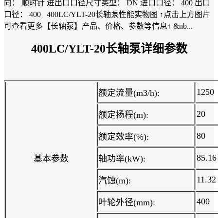
向： 顺时针 进出口口径尺寸类型： DN 进口口径： 400 出口
口径： 400 400LC/YLT-20长轴泵性能实物图 ↑点击上方图片
可查看更多【长轴泵】产品、价格、参数等信息↑ &nb...
400LC/YLT-20长轴泵详细参数
1250
额定流量(m3/h):
20
额定扬程(m):
80
额定效率(%):
85.16
基本参数
轴功率(kW):
11.32
汽蚀(m):
400
叶轮外径(mm):