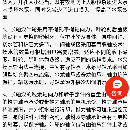
滤网，开孔大小适当，既有效地防止大颗粒杂质进入泵
内损坏水泵，同时又减少了进口损失，提高了水泵效
率。
4、长轴泵叶轮采用平衡孔平衡轴向力，叶轮前后盖板
均设有可更换的密封环，保护叶轮及泵体。泵中间轴、
扬水管和护管为多节，中间轴联接采用套筒联轴技术；
扬水管数量可根据用户需要增减，适应不同的液下深
度。叶轮、导叶体为多级，适应不同的扬程要求。水泵
扬水管由法兰连接，中间有导轴承。水泵导轴承采用加
强型填充聚四氟乙烯、金龙轴承或赛龙轴承，轴由护管
保护，输送污水时，导轴承须外接冷却润滑水。
5、长轴泵的残余轴向力和转子部件的重量由电机座内
的推力轴承承受或带推力轴承的电机承受。推力轴承用
稀油润滑，并外接水进行冷却。推力轴承可埋设温控元
件。泵的轴封为填料密封，轴封及导轴承处装有可更换
的轴套，以保护轴。叶轮的轴向位置由轴承部件上端或