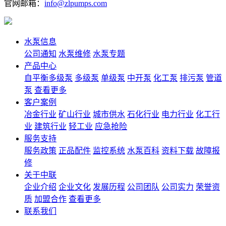
官网邮箱：
info@zlpumps.com
水泵信息
公司通知
水泵维修
水泵专题
产品中心
自平衡多级泵
多级泵
单级泵
中开泵
化工泵
排污泵
管道
泵
查看更多
客户案例
冶金行业
矿山行业
城市供水
石化行业
电力行业
化工行
业
建筑行业
轻工业
应急抢险
服务支持
服务政策
正品配件
监控系统
水泵百科
资料下载
故障报
修
关于中联
企业介绍
企业文化
发展历程
公司团队
公司实力
荣誉资
质
加盟合作
查看更多
联系我们