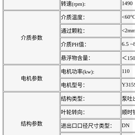
1490
转速(rpm):
<60°
介质温度：
<2m
通过颗粒：
介质参数
6.5 ~
介质PH值：
悬浮物含量：
＜150
110
电机功率(kw):
电机参数
Y315
电机型号：
结构类型：
泵吐
叶轮转向：
顺时
结构参数
DN
进出口口径尺寸类型：