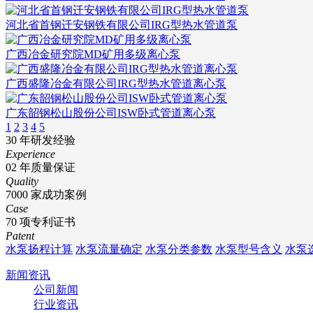
河北省首钢迁安钢铁有限公司IRG型热水管道泵
广西冶金研究院MD矿用多级离心泵
广西盛隆冶金有限公司IRG型热水管道离心泵
广东韶钢松山股份公司ISW卧式管道离心泵
1
2
3
4
5
30
年研发经验
Experience
02
年质量保证
Quality
7000
家成功案例
Case
70
项专利证书
Patent
水泵扬程计算
水泵流量确定
水泵分类参数
水泵型号含义
水泵
新闻资讯
公司新闻
行业资讯