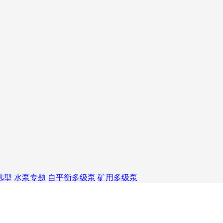
选型
水泵专题
自平衡多级泵
矿用多级泵