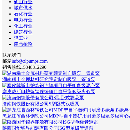
矿山行业
城市供水
石化行业
电力行业
化工行业
建筑行业
轻工业
应急抢险
联系我们
邮箱
info@zlpumps.com
销售热线
15348312290
湖南稀土金属材料研究院定制自吸泵、管道泵
塞皮戴斯电炉炼钢连铸项目自平衡多级离心泵
济南钢铁股份有限公司S型卧式双吸泵
黑龙江省西林钢铁公司MDP型自平衡矿用耐磨多级泵多级离
陕西国华锦界能源有限公司ISG型单级管道泵