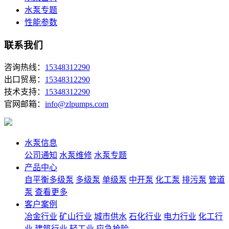
水泵专题
性能参数
联系我们
咨询热线：
15348312290
出口贸易：
15348312290
技术支持：
15348312290
官网邮箱：
info@zlpumps.com
水泵信息
公司通知
水泵维修
水泵专题
产品中心
自平衡多级泵
多级泵
单级泵
中开泵
化工泵
排污泵
管道
泵
查看更多
客户案例
冶金行业
矿山行业
城市供水
石化行业
电力行业
化工行
业
建筑行业
轻工业
应急抢险