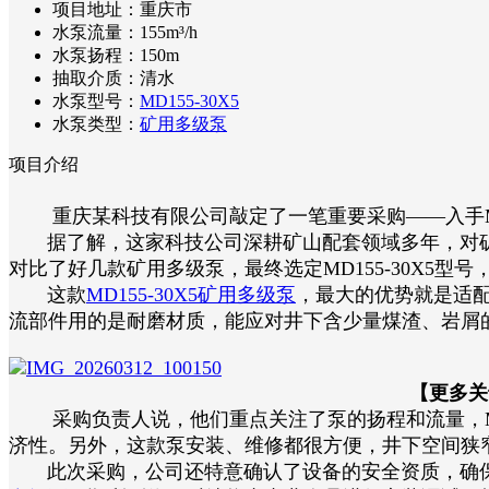
项目地址：
重庆市
水泵流量：
155m³/h
水泵扬程：
150m
抽取介质：
清水
水泵型号：
MD155-30X5
水泵类型：
矿用多级泵
项目介绍
重庆某科技有限公司敲定了一笔重要采购——入手MD1
据了解，这家科技公司深耕矿山配套领域多年，对矿
对比了好几款矿用多级泵，最终选定MD155-30X5
这款
MD155-30X5矿用多级泵
，最大的优势就是适
流部件用的是耐磨材质，能应对井下含少量煤渣、岩屑
【更多关
采购负责人说，他们重点关注了泵的扬程和流量，MD1
济性。另外，这款泵安装、维修都很方便，井下空间狭
此次采购，公司还特意确认了设备的安全资质，确保