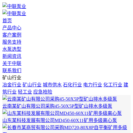
首页
产品中心
客户案例
服务支持
水泵选型
新闻资讯
关于中联
联系我们
矿山行业
冶金行业
矿山行业
城市供水
石化行业
电力行业
化工行业
建
筑行业
轻工业
应急抢险
云南某矿山有限公司采购45-50X5P型矿山排水多级泵
山东某科技发展有限公司MD450-60X11矿用多级离心泵