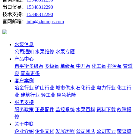
出口贸易：
15348312290
技术支持：
15348312290
官网邮箱：
info@zlpumps.com
水泵信息
公司通知
水泵维修
水泵专题
产品中心
自平衡多级泵
多级泵
单级泵
中开泵
化工泵
排污泵
管道
泵
查看更多
客户案例
冶金行业
矿山行业
城市供水
石化行业
电力行业
化工行
业
建筑行业
轻工业
应急抢险
服务支持
服务政策
正品配件
监控系统
水泵百科
资料下载
故障报
修
关于中联
企业介绍
企业文化
发展历程
公司团队
公司实力
荣誉资