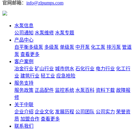
官网邮箱：
info@zlpumps.com
水泵信息
公司通知
水泵维修
水泵专题
产品中心
自平衡多级泵
多级泵
单级泵
中开泵
化工泵
排污泵
管道
泵
查看更多
客户案例
冶金行业
矿山行业
城市供水
石化行业
电力行业
化工行
业
建筑行业
轻工业
应急抢险
服务支持
服务政策
正品配件
监控系统
水泵百科
资料下载
故障报
修
关于中联
企业介绍
企业文化
发展历程
公司团队
公司实力
荣誉资
质
加盟合作
查看更多
联系我们