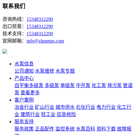
联系我们
咨询热线：
15348312290
出口贸易：
15348312290
技术支持：
15348312290
官网邮箱：
info@zlpumps.com
水泵信息
公司通知
水泵维修
水泵专题
产品中心
自平衡多级泵
多级泵
单级泵
中开泵
化工泵
排污泵
管道
泵
查看更多
客户案例
冶金行业
矿山行业
城市供水
石化行业
电力行业
化工行
业
建筑行业
轻工业
应急抢险
服务支持
服务政策
正品配件
监控系统
水泵百科
资料下载
故障报