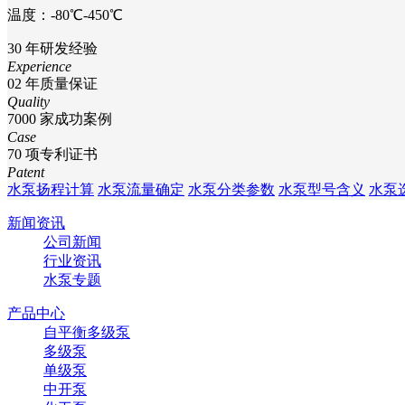
温度：-80℃-450℃
30
年研发经验
Experience
02
年质量保证
Quality
7000
家成功案例
Case
70
项专利证书
Patent
水泵扬程计算
水泵流量确定
水泵分类参数
水泵型号含义
水泵
新闻资讯
公司新闻
行业资讯
水泵专题
产品中心
自平衡多级泵
多级泵
单级泵
中开泵